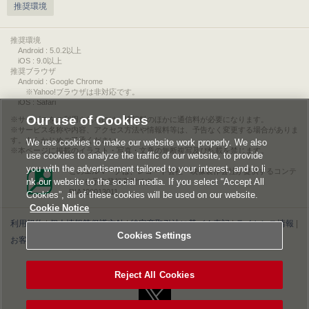
推奨環境
推奨環境
Android : 5.0.2以上
iOS : 9.0以上
推奨ブラウザ
Android : Google Chrome
※Yahoo!ブラウザは非対応です。
iOS : Safari
Our use of Cookies
サービスをご利用されるには、情報料のほかに通信料が必要になります。
サービス名称や内容、アクセス方法や情報料等は、予告なく変更する場合がありま
す。あらかじめご了承ください。
We use cookies to make our website work properly. We also
本ページに掲載のイラスト・写真・文章の無断複写及び転載を禁じます。
use cookies to analyze the traffic of our website, to provide
you with the advertisement tailored to your interest, and to li
このエルマークは、レコード会社・映像製作会社が提供するコンテ
nk our website to the social media. If you select “Accept All
ンツを示す登録商標です。
RIAJ00013011
Cookies”, all of these cookies will be used on our website.
Cookie Notice
利用規約
|
個人情報等保護方針
|
特定商取引法に基づく表記
|
ライセンス情報
|
Cookies Settings
お客様情報の外部送信について
|
Cookies Settings
©2026 Konami Digital Entertainment
Reject All Cookies