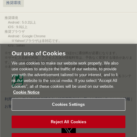
推奨環境
推奨環境
Android : 5.0.2以上
iOS : 9.0以上
推奨ブラウザ
Android : Google Chrome
※Yahoo!ブラウザは非対応です。
iOS : Safari
Our use of Cookies
サービスをご利用されるには、情報料のほかに通信料が必要になります。
サービス名称や内容、アクセス方法や情報料等は、予告なく変更する場合がありま
す。あらかじめご了承ください。
We use cookies to make our website work properly. We also
本ページに掲載のイラスト・写真・文章の無断複写及び転載を禁じます。
use cookies to analyze the traffic of our website, to provide
you with the advertisement tailored to your interest, and to li
このエルマークは、レコード会社・映像製作会社が提供するコンテ
nk our website to the social media. If you select “Accept All
ンツを示す登録商標です。
RIAJ00013011
Cookies”, all of these cookies will be used on our website.
Cookie Notice
利用規約
|
個人情報等保護方針
|
特定商取引法に基づく表記
|
ライセンス情報
|
Cookies Settings
お客様情報の外部送信について
|
Cookies Settings
©2026 Konami Digital Entertainment
Reject All Cookies