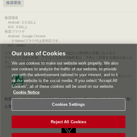
推奨環境
推奨環境
Android : 5.0.2以上
iOS : 9.0以上
推奨ブラウザ
Android : Google Chrome
※Yahoo!ブラウザは非対応です。
iOS : Safari
Our use of Cookies
サービスをご利用されるには、情報料のほかに通信料が必要になります。
サービス名称や内容、アクセス方法や情報料等は、予告なく変更する場合がありま
す。あらかじめご了承ください。
We use cookies to make our website work properly. We also
本ページに掲載のイラスト・写真・文章の無断複写及び転載を禁じます。
use cookies to analyze the traffic of our website, to provide
you with the advertisement tailored to your interest, and to li
このエルマークは、レコード会社・映像製作会社が提供するコンテ
nk our website to the social media. If you select “Accept All
ンツを示す登録商標です。
RIAJ00013011
Cookies”, all of these cookies will be used on our website.
Cookie Notice
利用規約
|
個人情報等保護方針
|
特定商取引法に基づく表記
|
ライセンス情報
|
Cookies Settings
お客様情報の外部送信について
|
Cookies Settings
©2026 Konami Digital Entertainment
Reject All Cookies