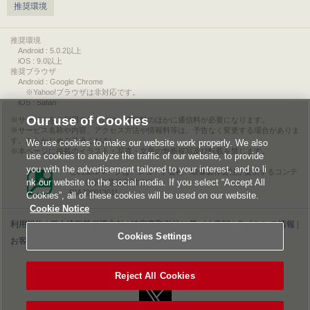
推奨環境
推奨環境
Android : 5.0.2以上
iOS : 9.0以上
推奨ブラウザ
Android : Google Chrome
※Yahoo!ブラウザは非対応です。
iOS : Safari
Our use of Cookies
サービスをご利用されるには、情報料のほかに通信料が必要になります。
サービス名称や内容、アクセス方法や情報料等は、予告なく変更する場合がありま
す。あらかじめご了承ください。
We use cookies to make our website work properly. We also
本ページに掲載のイラスト・写真・文章の無断複写及び転載を禁じます。
use cookies to analyze the traffic of our website, to provide
you with the advertisement tailored to your interest, and to li
このエルマークは、レコード会社・映像製作会社が提供するコンテ
nk our website to the social media. If you select “Accept All
ンツを示す登録商標です。
RIAJ00013011
Cookies”, all of these cookies will be used on our website.
Cookie Notice
利用規約
|
個人情報等保護方針
|
特定商取引法に基づく表記
|
ライセンス情報
|
Cookies Settings
お客様情報の外部送信について
|
Cookies Settings
©2026 Konami Digital Entertainment
Reject All Cookies