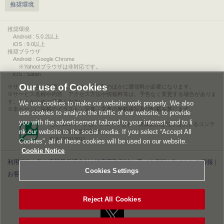
推奨環境
推奨環境
Android : 5.0.2以上
iOS : 9.0以上
推奨ブラウザ
Android : Google Chrome
※Yahoo!ブラウザは非対応です。
iOS : Safari
Our use of Cookies
サービスをご利用されるには、情報料のほかに通信料が必要になります。
サービス名称や内容、アクセス方法や情報料等は、予告なく変更する場合がありま
す。あらかじめご了承ください。
We use cookies to make our website work properly. We also
本ページに掲載のイラスト・写真・文章の無断複写及び転載を禁じます。
use cookies to analyze the traffic of our website, to provide
you with the advertisement tailored to your interest, and to li
このエルマークは、レコード会社・映像製作会社が提供するコンテ
nk our website to the social media. If you select “Accept All
ンツを示す登録商標です。
RIAJ00013011
Cookies”, all of these cookies will be used on our website.
Cookie Notice
利用規約
|
個人情報等保護方針
|
特定商取引法に基づく表記
|
ライセンス情報
|
Cookies Settings
お客様情報の外部送信について
|
Cookies Settings
©2026 Konami Digital Entertainment
Reject All Cookies