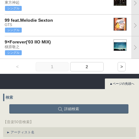
東方神起
シングル
99 feat.Melodie Sexton
GTS
シングル
9×Forever('03 IIO MIX)
槇原敬之
シングル
<
1
2
>
▲ページの先頭へ
検索
詳細検索
【音楽50音検索】
アーティスト名