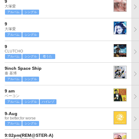
9
大塚愛
アルバム
シングル
9
大塚愛
アルバム
シングル
9
CLUTCHO
アルバム
シングル
着うた
9inch Space Ship
秦 基博
アルバム
シングル
9 am
ベーコン
アルバム
シングル
ハイレゾ
9-Aug
for better,for worse
アルバム
シングル
9:02pm(REM@STER-A)