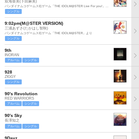
双海亜美(下田麻美)
バンダイナムコゲームス社ゲーム「THE IDOLM@STER Live For you!」より
シングル
9:02pm(M@STER VERSION)
三浦あずさ(たかはし智秋)
バンダイナムコゲームス社ゲーム「THE IDOLM@STER」より
シングル
9th
INORAN
アルバム
シングル
928
ZIGGY
シングル
90's Revolution
RED WARRIORS
アルバム
シングル
90's Sky
長澤知之
アルバム
シングル
9Dayz