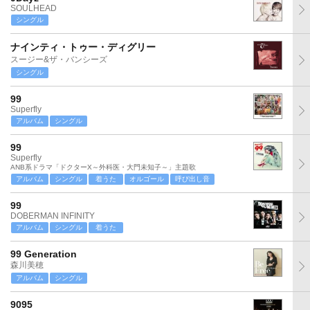
SOULHEAD
シングル
ナインティ・トゥー・ディグリー
スージー&ザ・バンシーズ
シングル
99
Superfly
アルバム
シングル
99
Superfly
ANB系ドラマ「ドクターX～外科医・大門未知子～」主題歌
アルバム
シングル
着うた
オルゴール
呼び出し音
99
DOBERMAN INFINITY
アルバム
シングル
着うた
99 Generation
森川美穂
アルバム
シングル
9095