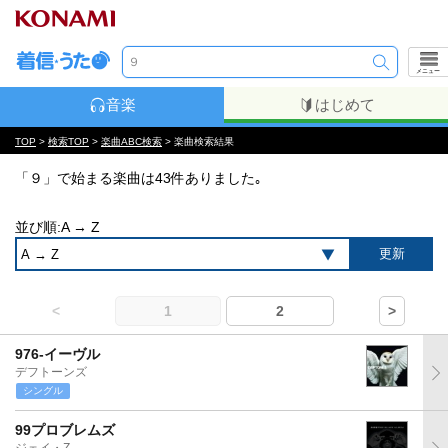
メニュー
音楽
はじめて
TOP
>
検索TOP
>
楽曲ABC検索
> 楽曲検索結果
「９」で始まる楽曲は43件ありました｡
並び順:A → Z
<
1
2
>
976-イーヴル
デフトーンズ
シングル
99プロブレムズ