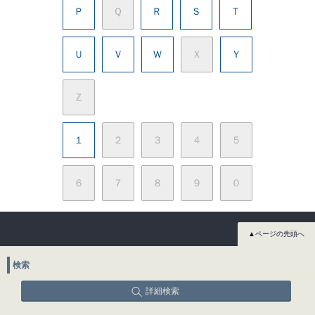
Ｐ
Ｑ
Ｒ
Ｓ
Ｔ
Ｕ
Ｖ
Ｗ
Ｘ
Ｙ
Ｚ
１
２
３
４
５
６
７
８
９
０
▲ページの先頭へ
検索
詳細検索