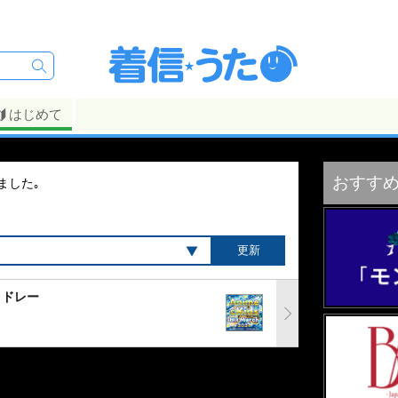
はじめて
おすす
ました｡
メドレー