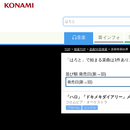
音楽
インフォ
TOP
>
検索TOP
>
楽曲50音検索
> 楽曲検索結果
「はろと」で始まる楽曲は1件あり
並び順:発売日(新→旧)
「ハロ」「ドキメキダイアリー」
コロムビア・オーケストラ
アルバム
シングル