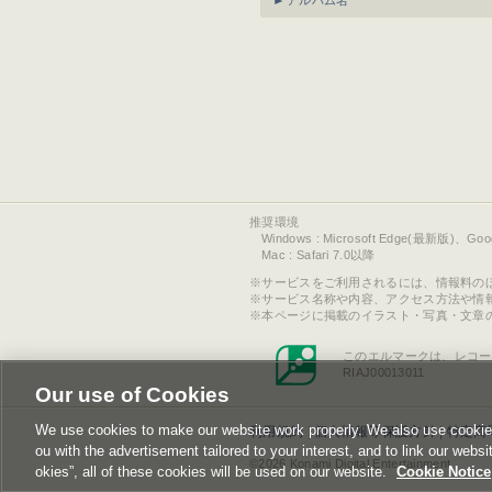
アルバム名
推奨環境
Windows : Microsoft Edge(最新版)、Go
Mac : Safari 7.0以降
サービスをご利用されるには、情報料の
サービス名称や内容、アクセス方法や情
本ページに掲載のイラスト・写真・文章
このエルマークは、レコー
RIAJ00013011
Our use of Cookies
We use cookies to make our website work properly. We also use cookies t
利用規約
|
個人情報等保護方針
|
特定商
ou with the advertisement tailored to your interest, and to link our websi
©2026 Konami Digital Entertainment
okies”, all of these cookies will be used on our website.
Cookie Notice