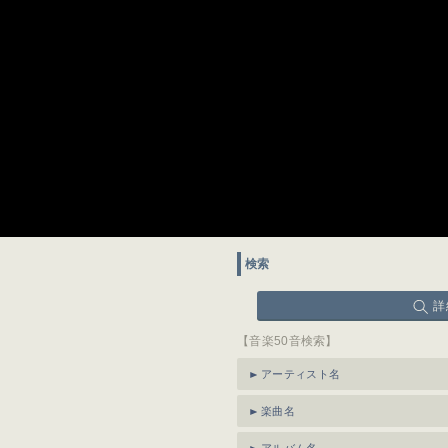
検索
詳
【音楽50音検索】
アーティスト名
楽曲名