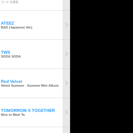
ズン2 主題歌
ATEEZ
BAD (Japanese Ver.)
TWS
SODA SODA
Red Velvet
Velvet Summer - Summer Mini Album
TOMORROW X TOGETHER
Nice to Meet Ya