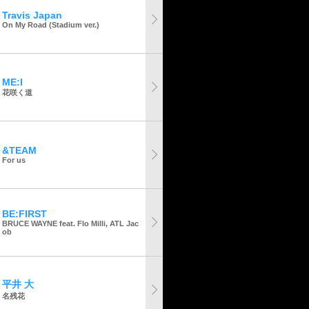
Travis Japan
On My Road (Stadium ver.)
ME:I
花咲く道
&TEAM
For us
BE:FIRST
BRUCE WAYNE feat. Flo Milli, ATL Jac
ob
平井 大
名残花