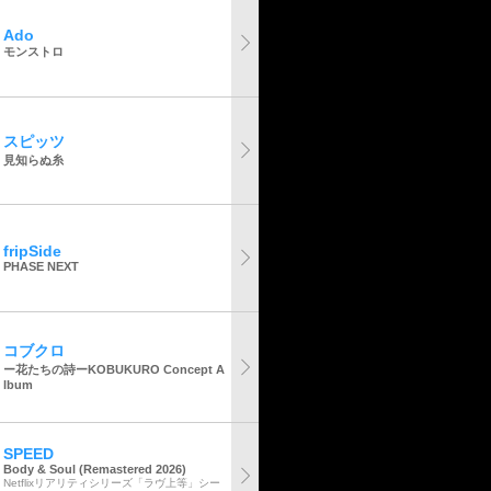
Ado
モンストロ
スピッツ
見知らぬ糸
fripSide
PHASE NEXT
コブクロ
ー花たちの詩ーKOBUKURO Concept A
lbum
SPEED
Body & Soul (Remastered 2026)
Netflixリアリティシリーズ「ラヴ上等」シー