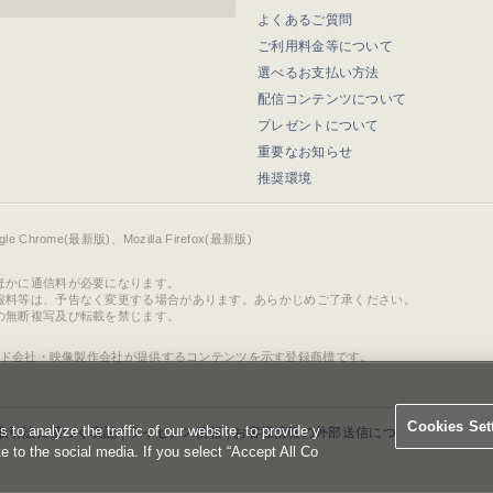
よくあるご質問
ご利用料金等について
選べるお支払い方法
配信コンテンツについて
プレゼントについて
重要なお知らせ
推奨環境
ogle Chrome(最新版)、Mozilla Firefox(最新版)
ほかに通信料が必要になります。
報料等は、予告なく変更する場合があります。あらかじめご了承ください。
の無断複写及び転載を禁じます。
ド会社・映像製作会社が提供するコンテンツを示す登録商標です。
Cookies Set
o analyze the traffic of our website, to provide y
取引法に基づく表記
|
ライセンス情報
|
お客様情報の外部送信について
|
Cookies 
te to the social media. If you select “Accept All Co