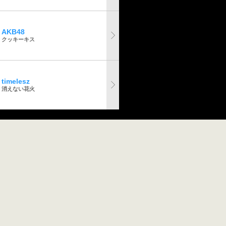
AKB48
クッキーキス
timelesz
消えない花火