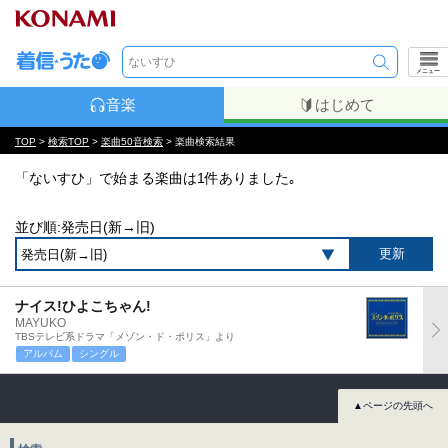
メニュー
音楽
はじめて
TOP
>
検索TOP
>
楽曲50音検索
> 楽曲検索結果
「ないすひ」で始まる楽曲は1件ありました｡
並び順:発売日(新→旧)
ナイス!ひよこちゃん!
MAYUKO
TBSテレビ系ドラマ「メゾン・ド・ポリス」より
アルバム
シングル
▲ページの先頭へ