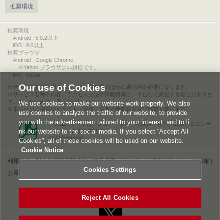
推奨環境
推奨環境
Android : 5.0.2以上
iOS : 9.0以上
推奨ブラウザ
Android : Google Chrome
※Yahoo!ブラウザは非対応です。
iOS : Safari
Our use of Cookies
サービスをご利用されるには、情報料のほかに通信料が必要になります。
サービス名称や内容、アクセス方法や情報料等は、予告なく変更する場合がありま
す。あらかじめご了承ください。
We use cookies to make our website work properly. We also
本ページに掲載のイラスト・写真・文章の無断複写及び転載を禁じます。
use cookies to analyze the traffic of our website, to provide
you with the advertisement tailored to your interest, and to li
このエルマークは、レコード会社・映像製作会社が提供するコンテ
nk our website to the social media. If you select “Accept All
ンツを示す登録商標です。
RIAJ00013011
Cookies”, all of these cookies will be used on our website.
Cookie Notice
利用規約
|
個人情報等保護方針
|
特定商取引法に基づく表記
|
ライセンス情報
|
Cookies Settings
お客様情報の外部送信について
|
Cookies Settings
©2026 Konami Digital Entertainment
Reject All Cookies