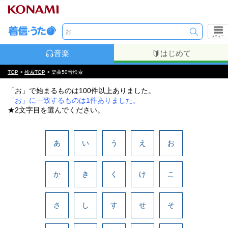
メニュー
音楽
はじめて
TOP
>
検索TOP
> 楽曲50音検索
「お」で始まるものは100件以上ありました。
「お」に一致するものは1件ありました。
★2文字目を選んでください。
あ
い
う
え
お
か
き
く
け
こ
さ
し
す
せ
そ