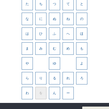
た
ち
つ
て
と
な
に
ぬ
ね
の
は
ひ
ふ
へ
ほ
ま
み
む
め
も
や
ゆ
よ
ら
り
る
れ
ろ
わ
を
ん
ー