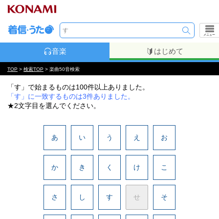
メニュー
音楽
はじめて
TOP
>
検索TOP
> 楽曲50音検索
「す」で始まるものは100件以上ありました。
「す」に一致するものは3件ありました。
★2文字目を選んでください。
あ
い
う
え
お
か
き
く
け
こ
さ
し
す
せ
そ