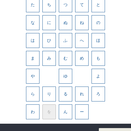
た
ち
つ
て
と
な
に
ぬ
ね
の
は
ひ
ふ
へ
ほ
ま
み
む
め
も
や
ゆ
よ
ら
り
る
れ
ろ
わ
を
ん
ー