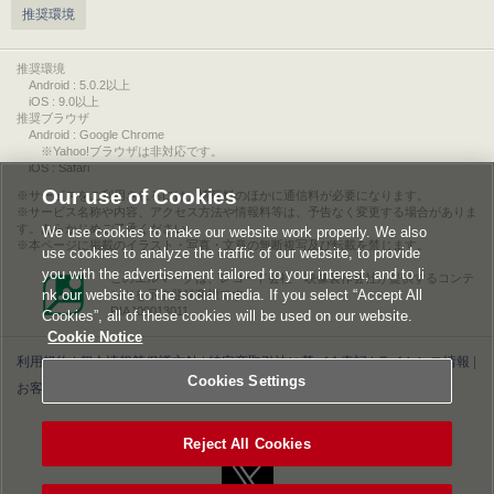
推奨環境
推奨環境
Android : 5.0.2以上
iOS : 9.0以上
推奨ブラウザ
Android : Google Chrome
※Yahoo!ブラウザは非対応です。
iOS : Safari
Our use of Cookies
サービスをご利用されるには、情報料のほかに通信料が必要になります。
サービス名称や内容、アクセス方法や情報料等は、予告なく変更する場合がありま
す。あらかじめご了承ください。
We use cookies to make our website work properly. We also
本ページに掲載のイラスト・写真・文章の無断複写及び転載を禁じます。
use cookies to analyze the traffic of our website, to provide
you with the advertisement tailored to your interest, and to li
このエルマークは、レコード会社・映像製作会社が提供するコンテ
nk our website to the social media. If you select “Accept All
ンツを示す登録商標です。
RIAJ00013011
Cookies”, all of these cookies will be used on our website.
Cookie Notice
利用規約
|
個人情報等保護方針
|
特定商取引法に基づく表記
|
ライセンス情報
|
Cookies Settings
お客様情報の外部送信について
|
Cookies Settings
©2026 Konami Digital Entertainment
Reject All Cookies