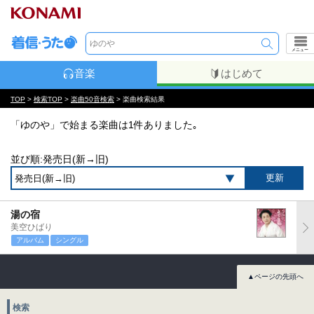
メニュー
音楽
はじめて
TOP
>
検索TOP
>
楽曲50音検索
> 楽曲検索結果
「ゆのや」で始まる楽曲は1件ありました｡
並び順:発売日(新→旧)
湯の宿
美空ひばり
アルバム
シングル
▲ページの先頭へ
検索