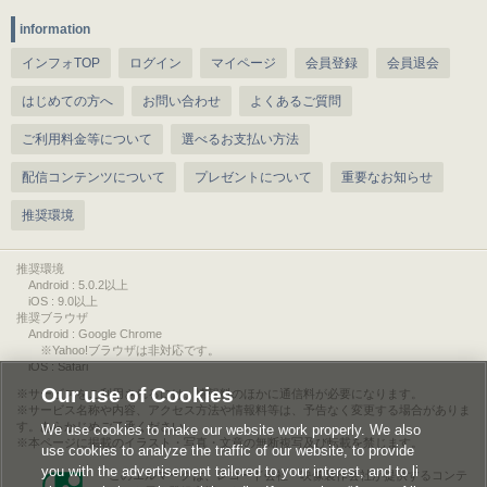
information
インフォTOP
ログイン
マイページ
会員登録
会員退会
はじめての方へ
お問い合わせ
よくあるご質問
ご利用料金等について
選べるお支払い方法
配信コンテンツについて
プレゼントについて
重要なお知らせ
推奨環境
推奨環境
Android : 5.0.2以上
iOS : 9.0以上
推奨ブラウザ
Android : Google Chrome
※Yahoo!ブラウザは非対応です。
iOS : Safari
Our use of Cookies
サービスをご利用されるには、情報料のほかに通信料が必要になります。
サービス名称や内容、アクセス方法や情報料等は、予告なく変更する場合がありま
す。あらかじめご了承ください。
We use cookies to make our website work properly. We also
本ページに掲載のイラスト・写真・文章の無断複写及び転載を禁じます。
use cookies to analyze the traffic of our website, to provide
you with the advertisement tailored to your interest, and to li
このエルマークは、レコード会社・映像製作会社が提供するコンテ