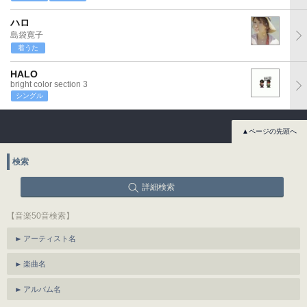
ハロ
島袋寛子
着うた
HALO
bright color section 3
シングル
▲ページの先頭へ
検索
詳細検索
【音楽50音検索】
アーティスト名
楽曲名
アルバム名