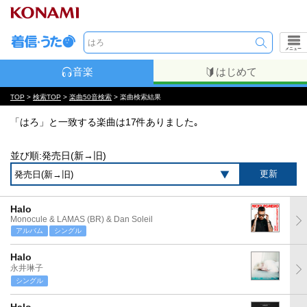
メニュー
音楽
はじめて
TOP
>
検索TOP
>
楽曲50音検索
> 楽曲検索結果
「はろ」と一致する楽曲は17件ありました｡
並び順:発売日(新→旧)
Halo
Monocule & LAMAS (BR) & Dan Soleil
アルバム
シングル
Halo
永井琳子
シングル