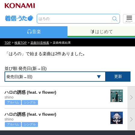
メニュー
音楽
はじめて
TOP
>
検索TOP
>
楽曲50音検索
> 楽曲検索結果
「はろの」で始まる楽曲は2件ありました｡
並び順:発売日(新→旧)
ハロの誘惑 (feat. v flower)
shino
アルバム
シングル
ハロの誘惑 (feat. v flower)
shino
アルバム
シングル