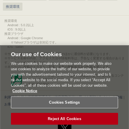
推奨環境
推奨環境
Android : 5.0.2以上
iOS : 9.0以上
推奨ブラウザ
Android : Google Chrome
※Yahoo!ブラウザは非対応です。
iOS : Safari
Our use of Cookies
サービスをご利用されるには、情報料のほかに通信料が必要になります。
サービス名称や内容、アクセス方法や情報料等は、予告なく変更する場合がありま
す。あらかじめご了承ください。
We use cookies to make our website work properly. We also
本ページに掲載のイラスト・写真・文章の無断複写及び転載を禁じます。
use cookies to analyze the traffic of our website, to provide
you with the advertisement tailored to your interest, and to li
このエルマークは、レコード会社・映像製作会社が提供するコンテ
nk our website to the social media. If you select “Accept All
ンツを示す登録商標です。
RIAJ00013011
Cookies”, all of these cookies will be used on our website.
Cookie Notice
利用規約
|
個人情報等保護方針
|
特定商取引法に基づく表記
|
ライセンス情報
|
Cookies Settings
お客様情報の外部送信について
|
Cookies Settings
©2026 Konami Digital Entertainment
Reject All Cookies