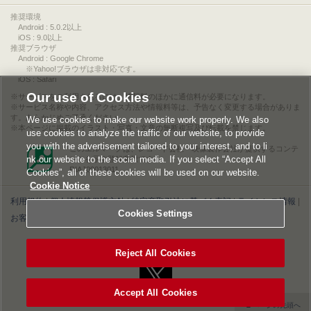
推奨環境
Android : 5.0.2以上
iOS : 9.0以上
推奨ブラウザ
Android : Google Chrome
※Yahoo!ブラウザは非対応です。
iOS : Safari
Our use of Cookies
サービスをご利用されるには、情報料のほかに通信料が必要になります。
サービス名称や内容、アクセス方法や情報料等は、予告なく変更する場合がありま
す。あらかじめご了承ください。
We use cookies to make our website work properly. We also
本ページに掲載のイラスト・写真・文章の無断複写及び転載を禁じます。
use cookies to analyze the traffic of our website, to provide
you with the advertisement tailored to your interest, and to li
このエルマークは、レコード会社・映像製作会社が提供するコンテ
nk our website to the social media. If you select “Accept All
ンツを示す登録商標です。
RIAJ00013011
Cookies”, all of these cookies will be used on our website.
Cookie Notice
利用規約
|
個人情報等保護方針
|
特定商取引法に基づく表記
|
ライセンス情報
|
Cookies Settings
お客様情報の外部送信について
|
Cookies Settings
©2026 Konami Digital Entertainment
Reject All Cookies
Accept All Cookies
▲ページの先頭へ