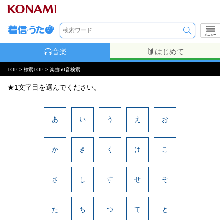
メニュー
音楽
はじめて
TOP
>
検索TOP
> 楽曲50音検索
★1文字目を選んでください。
あ
い
う
え
お
か
き
く
け
こ
さ
し
す
せ
そ
た
ち
つ
て
と