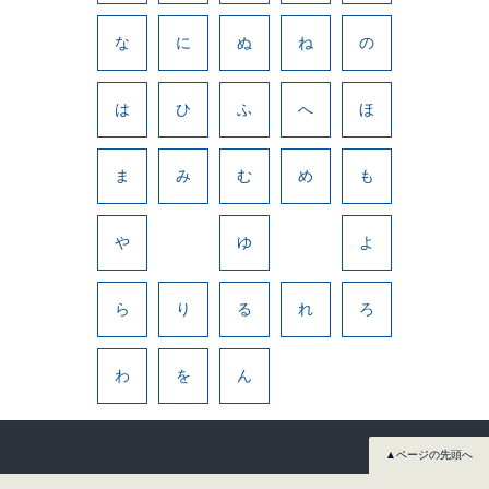
な
に
ぬ
ね
の
は
ひ
ふ
へ
ほ
ま
み
む
め
も
や
ゆ
よ
ら
り
る
れ
ろ
わ
を
ん
▲ページの先頭へ