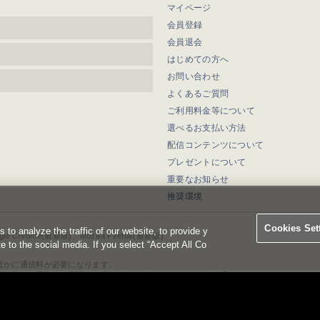
マイページ
会員登録
会員退会
はじめての方へ
お問い合わせ
よくあるご質問
ご利用料金等について
選べるお支払い方法
配信コンテンツについて
プレゼントについて
重要なお知らせ
推奨環境
Cookies Set
o analyze the traffic of our website, to provide y
ogle Chrome(最新版)、Mozilla Firefox(最新版)
te to the social media. If you select “Accept All Co
ほかに通信料が必要になります。
報料等は、予告なく変更する場合があります。あらかじめご了承ください。
の無断複写及び転載を禁じます。
ド会社・映像製作会社が提供するコンテンツを示す登録商標です。