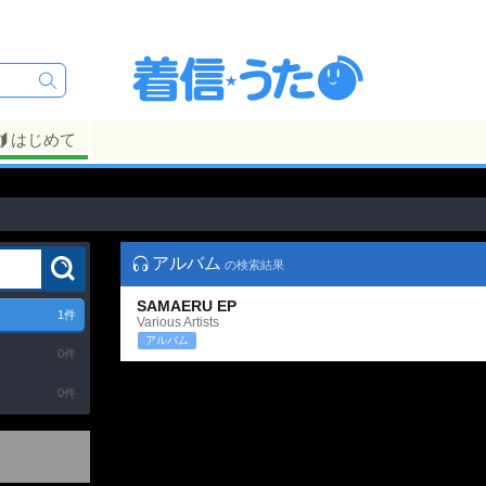
はじめて
アルバム
の検索結果
SAMAERU EP
1
件
Various Artists
アルバム
0
件
0
件