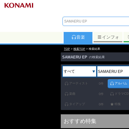
音楽
インフォ
TOP
>
検索TOP
> 検索結果
SAMAERU EP
の検索結果
アーティスト
アルバム
0
件
楽曲
ドラマCD
0
件
タイアップ
特集
0
件
おすすめ特集