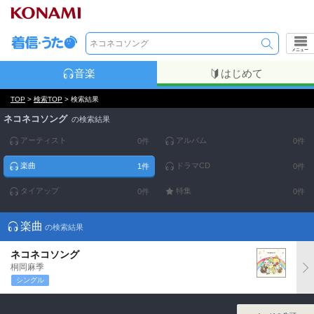
メニュー
音楽
はじめて
TOP
>
検索TOP
> 検索結果
ネコネコソング
の検索結果
アーティスト
アルバム
0
件
0
件
楽曲
ドラマCD
1
件
0
件
タイアップ
特集
0
件
0
件
楽曲
の検索結果
ネコネコソング
桐岡麻季
シングル