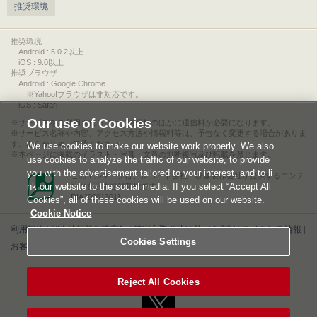
推奨環境
推奨環境
Android : 5.0.2以上
iOS : 9.0以上
推奨ブラウザ
Android : Google Chrome
※Yahoo!ブラウザは非対応です。
iOS : Safari
Our use of Cookies
サービスをご利用されるには、情報料のほかに通信料が必要になります。
サービス名称や内容、アクセス方法や情報料等は、予告なく変更する場合がありま
す。あらかじめご了承ください。
We use cookies to make our website work properly. We also
本ページに掲載のイラスト・写真・文章の無断複写及び転載を禁じます。
use cookies to analyze the traffic of our website, to provide
you with the advertisement tailored to your interest, and to li
このエルマークは、レコード会社・映像製作会社が提供するコンテ
nk our website to the social media. If you select “Accept All
ンツを示す登録商標です。
RIAJ00013011
Cookies”, all of these cookies will be used on our website.
Cookie Notice
利用規約
|
個人情報等保護方針
|
特定商取引法に基づく表記
|
ライセンス情報
|
Cookies Settings
お客様情報の外部送信について
|
Cookies Settings
©2026 Konami Digital Entertainment
Reject All Cookies