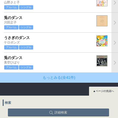
山野さと子
アルバム
シングル
兎のダンス
川田正子
アルバム
シングル
うさぎのダンス
ケロポンズ
アルバム
シングル
兎のダンス
美空ひばり
アルバム
シングル
もっとみる(全41件)
▲ページの先頭へ
検索
詳細検索