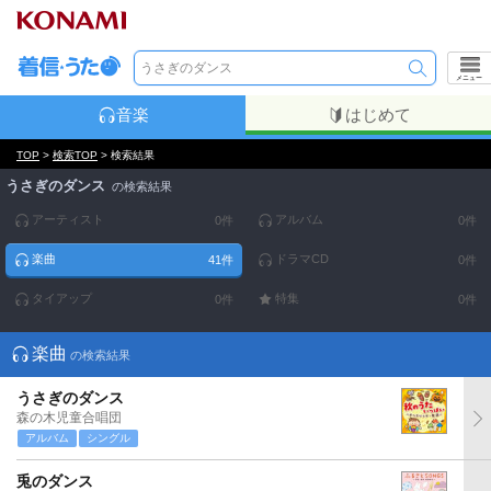
メニュー
音楽
はじめて
TOP
>
検索TOP
> 検索結果
うさぎのダンス
の検索結果
アーティスト
アルバム
0
件
0
件
楽曲
ドラマCD
41
件
0
件
タイアップ
特集
0
件
0
件
楽曲
の検索結果
うさぎのダンス
森の木児童合唱団
アルバム
シングル
兎のダンス