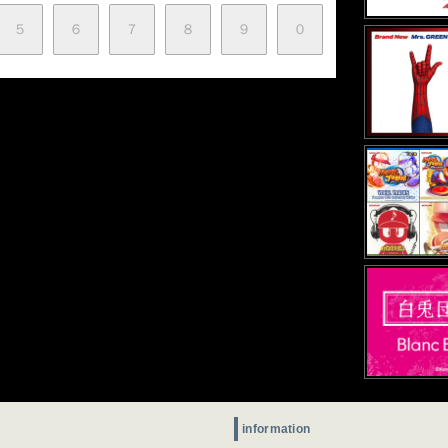
５
６
７
８
９
０
information