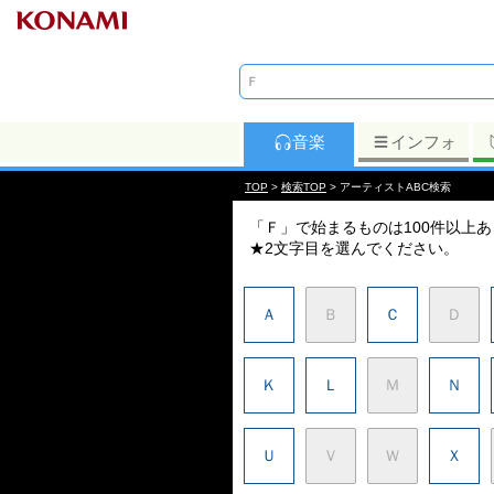
音楽
インフォ
TOP
>
検索TOP
> アーティストABC検索
「Ｆ」で始まるものは100件以上
★2文字目を選んでください。
Ａ
Ｂ
Ｃ
Ｄ
Ｋ
Ｌ
Ｍ
Ｎ
Ｕ
Ｖ
Ｗ
Ｘ