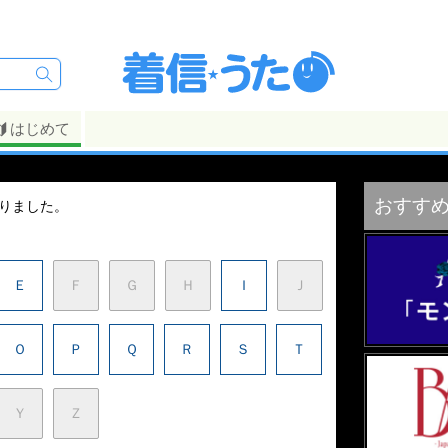
はじめて
おすす
ありました。
Ｅ
Ｆ
Ｇ
Ｈ
Ｉ
Ｊ
Ｏ
Ｐ
Ｑ
Ｒ
Ｓ
Ｔ
Ｙ
Ｚ