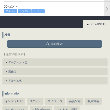
50セント
アルバム
シングル
ムービー
▲ページの先頭へ
検索
詳細検索
【音楽50音検索】
アーティスト名
楽曲名
アルバム名
information
インフォTOP
ログイン
マイページ
会員登録
会員退会
はじめての方へ
お問い合わせ
よくあるご質問