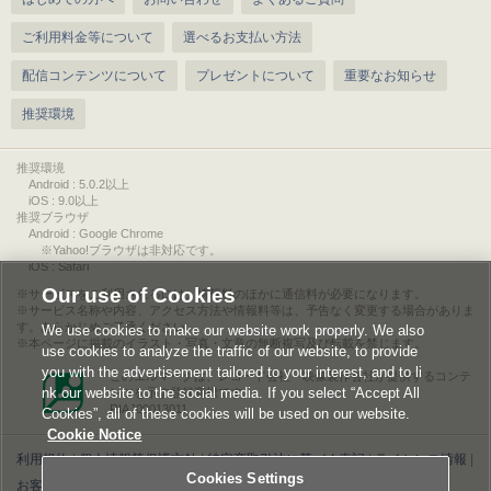
ご利用料金等について
選べるお支払い方法
配信コンテンツについて
プレゼントについて
重要なお知らせ
推奨環境
推奨環境
Android : 5.0.2以上
iOS : 9.0以上
推奨ブラウザ
Android : Google Chrome
※Yahoo!ブラウザは非対応です。
iOS : Safari
Our use of Cookies
サービスをご利用されるには、情報料のほかに通信料が必要になります。
サービス名称や内容、アクセス方法や情報料等は、予告なく変更する場合がありま
す。あらかじめご了承ください。
We use cookies to make our website work properly. We also
本ページに掲載のイラスト・写真・文章の無断複写及び転載を禁じます。
use cookies to analyze the traffic of our website, to provide
you with the advertisement tailored to your interest, and to li
このエルマークは、レコード会社・映像製作会社が提供するコンテ
nk our website to the social media. If you select “Accept All
ンツを示す登録商標です。
RIAJ00013011
Cookies”, all of these cookies will be used on our website.
Cookie Notice
利用規約
|
個人情報等保護方針
|
特定商取引法に基づく表記
|
ライセンス情報
|
Cookies Settings
お客様情報の外部送信について
|
Cookies Settings