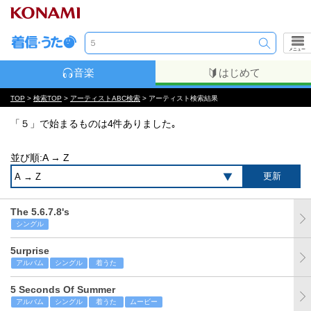
メニュー
音楽
はじめて
TOP
>
検索TOP
>
アーティストABC検索
> アーティスト検索結果
「５」で始まるものは4件ありました｡
並び順:A → Z
The 5.6.7.8's
シングル
5urprise
アルバム
シングル
着うた
5 Seconds Of Summer
アルバム
シングル
着うた
ムービー