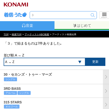
メニュー
音楽
はじめて
TOP
>
検索TOP
>
アーティストABC検索
> アーティスト検索結果
「３」で始まるものは7件ありました｡
並び順:A → Z
30・セカンズ・トゥー・マーズ
シングル
3RD BASS
アルバム
シングル
315 STARS
オルゴール