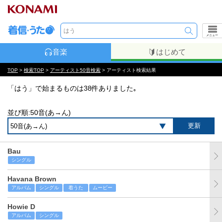
メニュー
音楽
はじめて
TOP
>
検索TOP
>
アーティスト50音検索
> アーティスト検索結果
「はう」で始まるものは38件ありました｡
並び順:50音(あ→ん)
Bau
シングル
Havana Brown
アルバム
シングル
着うた
ムービー
Howie D
アルバム
シングル