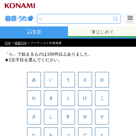
メニュー
音楽
はじめて
TOP
>
検索TOP
> アーティスト50音検索
「ら」で始まるものは100件以上ありました。
★2文字目を選んでください。
あ
い
う
え
お
か
き
く
け
こ
さ
し
す
せ
そ
た
ち
つ
て
と