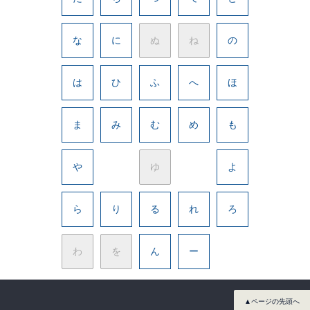
な
に
ぬ
ね
の
は
ひ
ふ
へ
ほ
ま
み
む
め
も
や
ゆ
よ
ら
り
る
れ
ろ
わ
を
ん
ー
▲ページの先頭へ