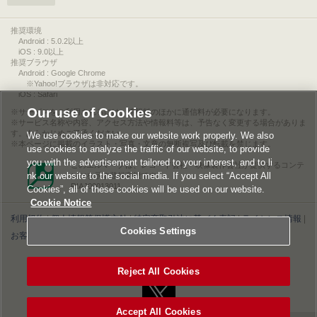
推奨環境
Android : 5.0.2以上
iOS : 9.0以上
推奨ブラウザ
Android : Google Chrome
※Yahoo!ブラウザは非対応です。
iOS : Safari
Our use of Cookies
サービスをご利用されるには、情報料のほかに通信料が必要になります。
サービス名称や内容、アクセス方法や情報料等は、予告なく変更する場合がありま
す。あらかじめご了承ください。
We use cookies to make our website work properly. We also
本ページに掲載のイラスト・写真・文章の無断複写及び転載を禁じます。
use cookies to analyze the traffic of our website, to provide
you with the advertisement tailored to your interest, and to li
このエルマークは、レコード会社・映像製作会社が提供するコンテ
nk our website to the social media. If you select “Accept All
ンツを示す登録商標です。
RIAJ00013011
Cookies”, all of these cookies will be used on our website.
Cookie Notice
利用規約
|
個人情報等保護方針
|
特定商取引法に基づく表記
|
ライセンス情報
|
Cookies Settings
お客様情報の外部送信について
|
Cookies Settings
©2026 Konami Digital Entertainment
Reject All Cookies
Accept All Cookies