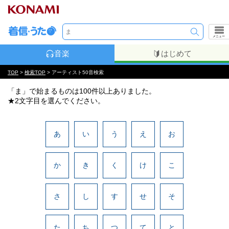
メニュー
音楽
はじめて
TOP
>
検索TOP
> アーティスト50音検索
「ま」で始まるものは100件以上ありました。
★2文字目を選んでください。
あ
い
う
え
お
か
き
く
け
こ
さ
し
す
せ
そ
た
ち
つ
て
と