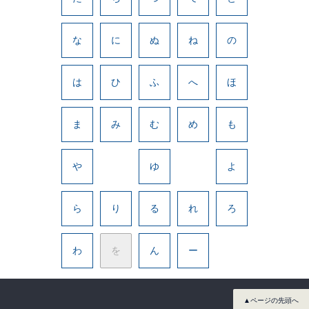
な
に
ぬ
ね
の
は
ひ
ふ
へ
ほ
ま
み
む
め
も
や
ゆ
よ
ら
り
る
れ
ろ
わ
を
ん
ー
▲ページの先頭へ