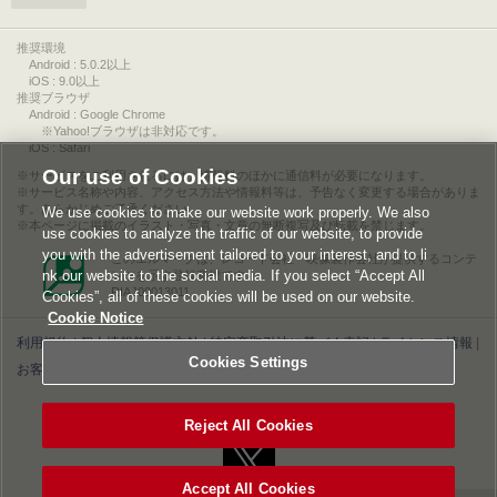
推奨環境
Android : 5.0.2以上
iOS : 9.0以上
推奨ブラウザ
Android : Google Chrome
※Yahoo!ブラウザは非対応です。
iOS : Safari
Our use of Cookies
サービスをご利用されるには、情報料のほかに通信料が必要になります。
サービス名称や内容、アクセス方法や情報料等は、予告なく変更する場合がありま
す。あらかじめご了承ください。
We use cookies to make our website work properly. We also
本ページに掲載のイラスト・写真・文章の無断複写及び転載を禁じます。
use cookies to analyze the traffic of our website, to provide
you with the advertisement tailored to your interest, and to li
このエルマークは、レコード会社・映像製作会社が提供するコンテ
nk our website to the social media. If you select “Accept All
ンツを示す登録商標です。
RIAJ00013011
Cookies”, all of these cookies will be used on our website.
Cookie Notice
利用規約
|
個人情報等保護方針
|
特定商取引法に基づく表記
|
ライセンス情報
|
Cookies Settings
お客様情報の外部送信について
|
Cookies Settings
©2026 Konami Digital Entertainment
Reject All Cookies
Accept All Cookies