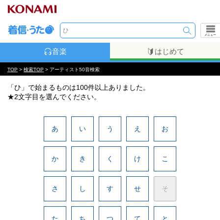
メニュー
音楽
はじめて
TOP
>
検索TOP
> アーティスト50音検索
「ひ」で始まるものは100件以上ありました。
★2文字目を選んでください。
あ
い
う
え
お
か
き
く
け
こ
さ
し
す
せ
そ
た
ち
つ
て
と