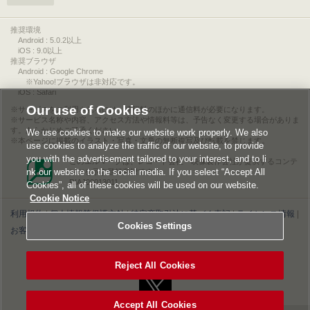
推奨環境
Android : 5.0.2以上
iOS : 9.0以上
推奨ブラウザ
Android : Google Chrome
※Yahoo!ブラウザは非対応です。
iOS : Safari
Our use of Cookies
サービスをご利用されるには、情報料のほかに通信料が必要になります。
サービス名称や内容、アクセス方法や情報料等は、予告なく変更する場合がありま
す。あらかじめご了承ください。
We use cookies to make our website work properly. We also
本ページに掲載のイラスト・写真・文章の無断複写及び転載を禁じます。
use cookies to analyze the traffic of our website, to provide
you with the advertisement tailored to your interest, and to li
このエルマークは、レコード会社・映像製作会社が提供するコンテ
nk our website to the social media. If you select “Accept All
ンツを示す登録商標です。
RIAJ00013011
Cookies”, all of these cookies will be used on our website.
Cookie Notice
利用規約
|
個人情報等保護方針
|
特定商取引法に基づく表記
|
ライセンス情報
|
Cookies Settings
お客様情報の外部送信について
|
Cookies Settings
©2026 Konami Digital Entertainment
Reject All Cookies
Accept All Cookies