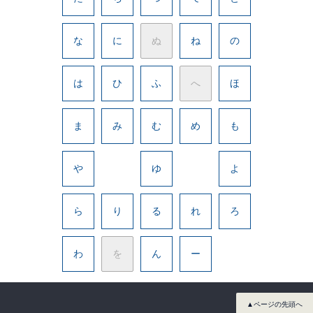
な
に
ぬ
ね
の
は
ひ
ふ
へ
ほ
ま
み
む
め
も
や
ゆ
よ
ら
り
る
れ
ろ
わ
を
ん
ー
▲ページの先頭へ