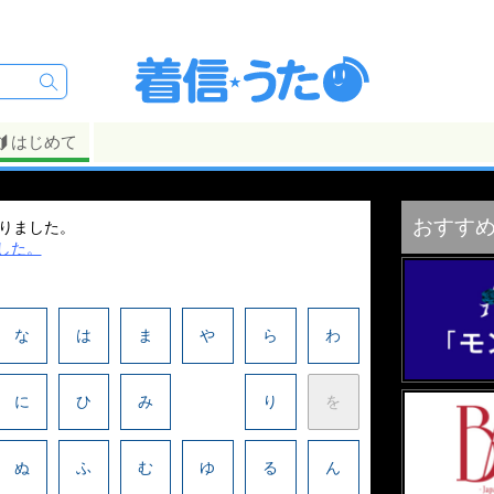
はじめて
おすす
ありました。
した。
な
は
ま
や
ら
わ
に
ひ
み
り
を
ぬ
ふ
む
ゆ
る
ん