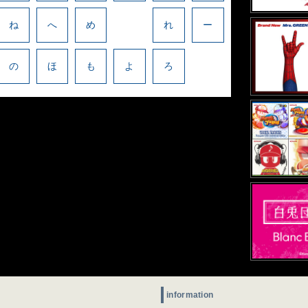
ね
へ
め
れ
ー
の
ほ
も
よ
ろ
information