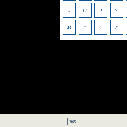
え
け
せ
て
お
こ
そ
と
検索