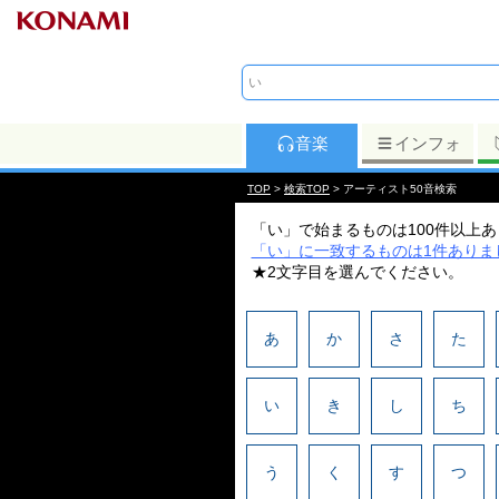
音楽
インフォ
TOP
>
検索TOP
> アーティスト50音検索
「い」で始まるものは100件以上
「い」に一致するものは1件ありま
★2文字目を選んでください。
あ
か
さ
た
い
き
し
ち
う
く
す
つ