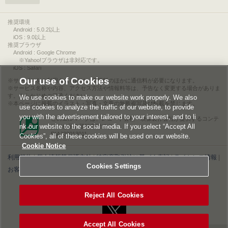
推奨環境
Android : 5.0.2以上
iOS : 9.0以上
推奨ブラウザ
Android : Google Chrome
※Yahoo!ブラウザは非対応です。
iOS : Safari
Our use of Cookies
サービスをご利用されるには、情報料のほかに通信料が必要になります。
サービス名称や内容、アクセス方法や情報料等は、予告なく変更する場合がありま
す。あらかじめご了承ください。
We use cookies to make our website work properly. We also
本ページに掲載のイラスト・写真・文章の無断複写及び転載を禁じます。
use cookies to analyze the traffic of our website, to provide
you with the advertisement tailored to your interest, and to li
このエルマークは、レコード会社・映像製作会社が提供するコンテ
nk our website to the social media. If you select “Accept All
ンツを示す登録商標です。
RIAJ00013011
Cookies”, all of these cookies will be used on our website.
Cookie Notice
利用規約
|
個人情報等保護方針
|
特定商取引法に基づく表記
|
ライセンス情報
|
Cookies Settings
お客様情報の外部送信について
|
Cookies Settings
©2026 Konami Digital Entertainment
Reject All Cookies
Accept All Cookies