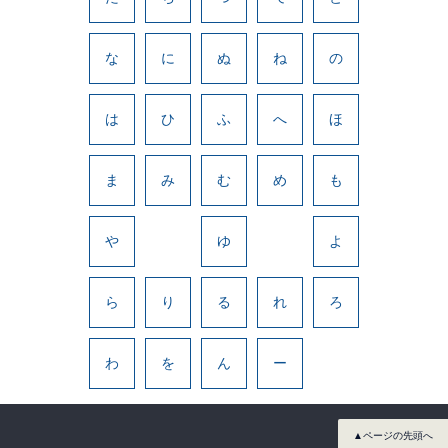
な
に
ぬ
ね
の
は
ひ
ふ
へ
ほ
ま
み
む
め
も
や
ゆ
よ
ら
り
る
れ
ろ
わ
を
ん
ー
▲ページの先頭へ