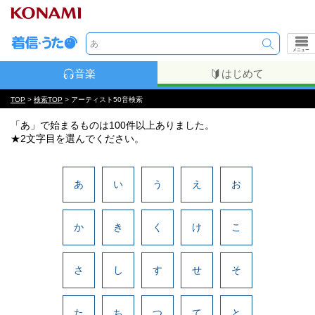
メニュー
音楽
はじめて
TOP
>
検索TOP
> アーティスト50音検索
「あ」で始まるものは100件以上ありました。
★2文字目を選んでください。
あ
い
う
え
お
か
き
く
け
こ
さ
し
す
せ
そ
た
ち
つ
て
と