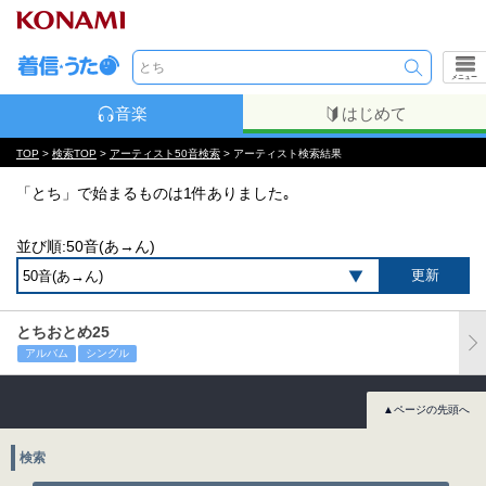
メニュー
音楽
はじめて
TOP
>
検索TOP
>
アーティスト50音検索
> アーティスト検索結果
「とち」で始まるものは1件ありました｡
並び順:50音(あ→ん)
とちおとめ25
アルバム
シングル
▲ページの先頭へ
検索