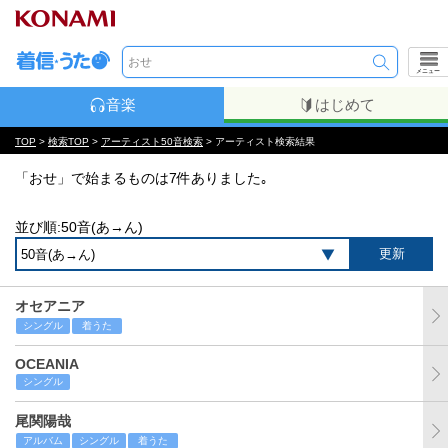
メニュー
音楽
はじめて
TOP
>
検索TOP
>
アーティスト50音検索
> アーティスト検索結果
「おせ」で始まるものは7件ありました｡
並び順:50音(あ→ん)
オセアニア
シングル
着うた
OCEANIA
シングル
尾関陽哉
アルバム
シングル
着うた