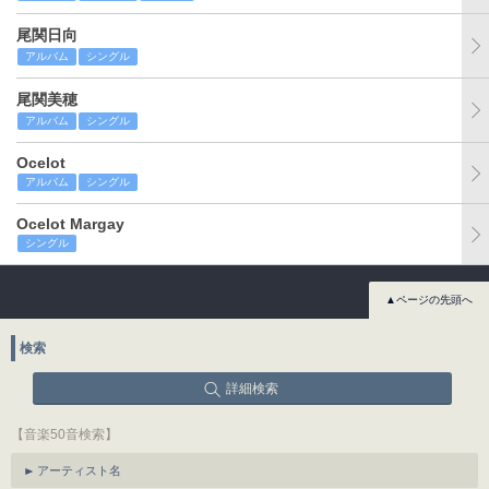
尾関日向
アルバム
シングル
尾関美穂
アルバム
シングル
Ocelot
アルバム
シングル
Ocelot Margay
シングル
▲ページの先頭へ
検索
詳細検索
【音楽50音検索】
アーティスト名