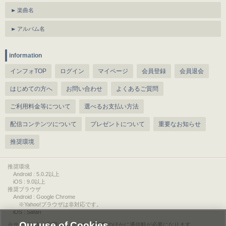
楽曲名
アルバム名
information
インフォTOP
ログイン
マイページ
会員登録
会員退会
はじめての方へ
お問い合わせ
よくあるご質問
ご利用料金等について
選べるお支払い方法
配信コンテンツについて
プレゼントについて
重要なお知らせ
推奨環境
推奨環境
Android : 5.0.2以上
iOS : 9.0以上
推奨ブラウザ
Android : Google Chrome
※Yahoo!ブラウザは非対応です。
iOS : Safari
Our use of Cookies
サービスをご利用されるには、情報料のほかに通信料が必要になります。