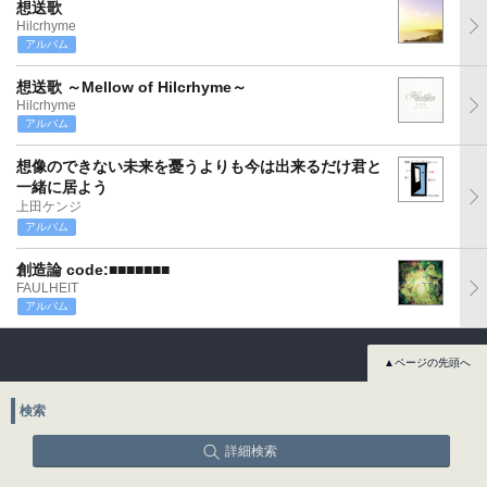
想送歌
Hilcrhyme
アルバム
想送歌 ～Mellow of Hilcrhyme～
Hilcrhyme
アルバム
想像のできない未来を憂うよりも今は出来るだけ君と
一緒に居よう
上田ケンジ
アルバム
創造論 code:■■■■■■■
FAULHEIT
アルバム
▲ページの先頭へ
検索
詳細検索