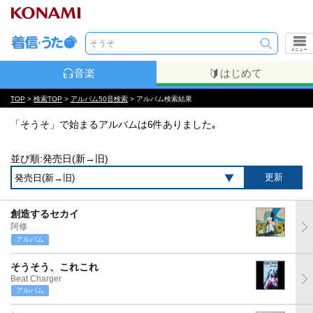
メニュー
音楽
はじめて
TOP
>
検索TOP
>
アルバム50音検索
> アルバム検索結果
「そうそ」で始まるアルバムは6件ありました｡
並び順:発売日(新→旧)
創造するセカイ
阿修
アルバム
そうそう、これこれ
Beat Charger
アルバム