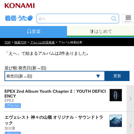
メニュー
音楽
はじめて
TOP
>
検索TOP
>
アルバム50音検索
> アルバム検索結果
「えへ」で始まるアルバムは2件ありました｡
並び順:発売日(新→旧)
EPEX 2nd Album Youth Chapter 2 : YOUTH DEFICI
ENCY
EPEX
アルバム
エヴェレスト 神々の山嶺 オリジナル・サウンドトラ
ック
加古隆
アルバム