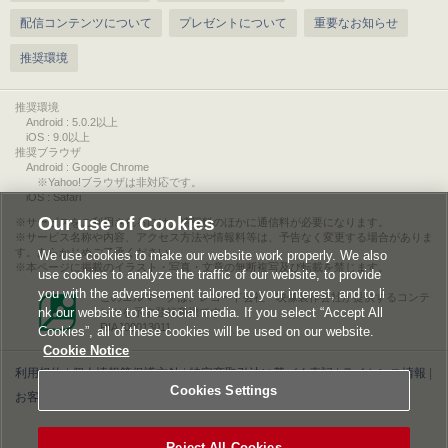
配信コンテンツについて
プレゼントについて
重要なお知らせ
推奨環境
推奨環境
Android : 5.0.2以上
iOS : 9.0以上
推奨ブラウザ
Android : Google Chrome
※Yahoo!ブラウザは非対応です。
iOS : Safari
Our use of Cookies
サービスをご利用されるには、情報料のほかに通信料が必要になります。
サービス名称や内容、アクセス方法や情報料等は、予告なく変更する場合がありま
す。あらかじめご了承ください。
We use cookies to make our website work properly. We also
本ページに掲載のイラスト・写真・文章の無断複写及び転載を禁じます。
use cookies to analyze the traffic of our website, to provide
you with the advertisement tailored to your interest, and to li
このエルマークは、レコード会社・映像製作会社が提供するコンテ
nk our website to the social media. If you select “Accept All
ンツを示す登録商標です。
RIAJ00013011
Cookies”, all of these cookies will be used on our website.
Cookie Notice
利用規約
|
個人情報等保護方針
|
特定商取引法に基づく表記
|
ライセンス情報
|
Cookies Settings
お客様情報の外部送信について
|
Cookies Settings
©2026 Konami Digital Entertainment
Reject All Cookies