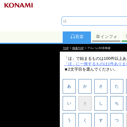
音楽
インフォ
TOP
>
検索TOP
> アルバム50音検索
「ほ」で始まるものは100件以上
「ほ」に一致するものは1件ありま
★2文字目を選んでください。
あ
か
さ
た
い
き
し
ち
う
く
す
つ