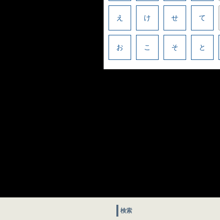
え
け
せ
て
お
こ
そ
と
検索