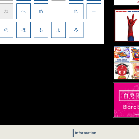
ね
へ
め
れ
ー
の
ほ
も
よ
ろ
information