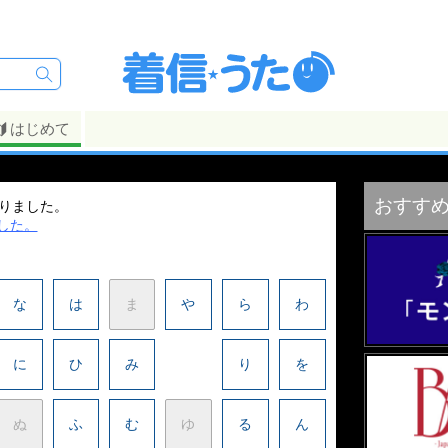
はじめて
おすす
ありました。
した。
な
は
ま
や
ら
わ
に
ひ
み
り
を
ぬ
ふ
む
ゆ
る
ん