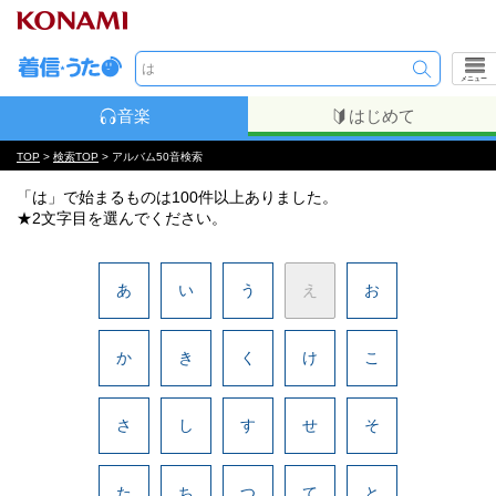
メニュー
音楽
はじめて
TOP
>
検索TOP
> アルバム50音検索
「は」で始まるものは100件以上ありました。
★2文字目を選んでください。
あ
い
う
え
お
か
き
く
け
こ
さ
し
す
せ
そ
た
ち
つ
て
と