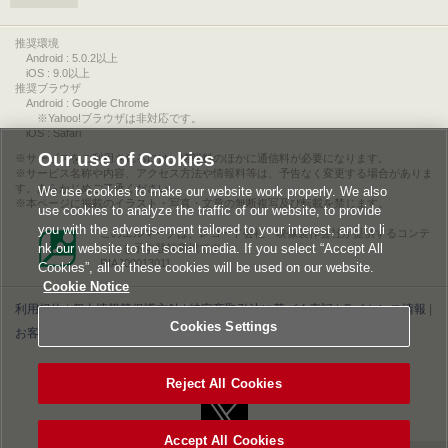
推奨環境
Android : 5.0.2以上
iOS : 9.0以上
推奨ブラウザ
Android : Google Chrome
※Yahoo!ブラウザは非対応です。
iOS : Safari
Our use of Cookies
サービスをご利用されるには、情報料のほかに通信料が必要になります。
サービス名称や内容、アクセス方法や情報料等は、予告なく変更する場合がありま
す。あらかじめご了承ください。
We use cookies to make our website work properly. We also
本ページに掲載のイラスト・写真・文章の無断複写及び転載を禁じます。
use cookies to analyze the traffic of our website, to provide
you with the advertisement tailored to your interest, and to li
このエルマークは、レコード会社・映像製作会社が提供するコンテ
nk our website to the social media. If you select “Accept All
ンツを示す登録商標です。
RIAJ00013011
Cookies”, all of these cookies will be used on our website.
Cookie Notice
利用規約
|
個人情報等保護方針
|
特定商取引法に基づく表記
|
ライセンス情報
|
Cookies Settings
お客様情報の外部送信について
|
Cookies Settings
©2026 Konami Digital Entertainment
Reject All Cookies
Accept All Cookies