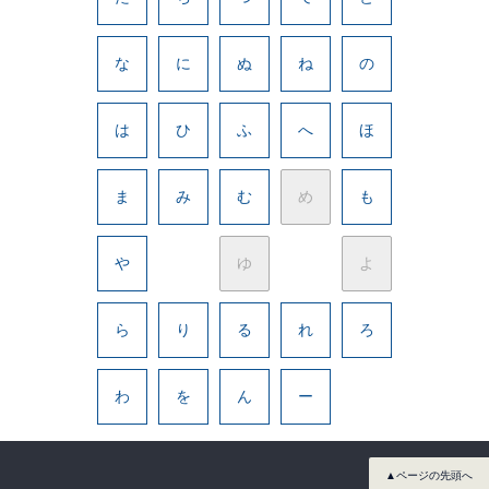
な
に
ぬ
ね
の
は
ひ
ふ
へ
ほ
ま
み
む
め
も
や
ゆ
よ
ら
り
る
れ
ろ
わ
を
ん
ー
▲ページの先頭へ