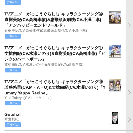
アルバム
TVアニメ「がっこうぐらし!」キャラクターソング④
直樹美紀(CV.高橋李依)&恵飛須沢胡桃(CV.小澤亜李)
「アンハッピーエンドワールド」
直樹美紀(CV.高橋李依)&恵飛須沢胡桃(CV.小澤亜李)
アルバム
TVアニメ「がっこうぐらし!」キャラクターソング①
丈槍由紀(CV.水瀬いのり)&直樹美紀(CV.高橋李依)「ピ
ンクのハートボール」
丈槍由紀(CV.水瀬いのり)&直樹美紀(CV.高橋李依)
アルバム
TVアニメ「がっこうぐらし!」キャラクターソング③
若狭悠里(CV.M・A・O)&丈槍由紀(CV.水瀬いのり)「Y
ummy Yappy Recipe」
Yuki Takeya(CV.Inori Minase)
アルバム
Gotcha!
米倉利紀
アルバム