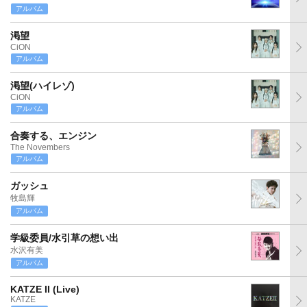
アルバム
渇望
CiON
アルバム
渇望(ハイレゾ)
CiON
アルバム
合奏する、エンジン
The Novembers
アルバム
ガッシュ
牧島輝
アルバム
学級委員/水引草の想い出
水沢有美
アルバム
KATZE II (Live)
KATZE