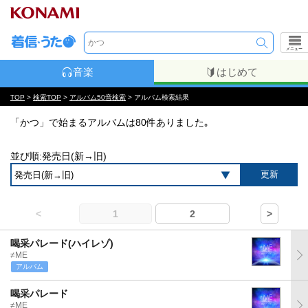
メニュー
音楽
はじめて
TOP
>
検索TOP
>
アルバム50音検索
> アルバム検索結果
「かつ」で始まるアルバムは80件ありました｡
並び順:発売日(新→旧)
<
1
2
>
喝采パレード(ハイレゾ)
≠ME
アルバム
喝采パレード
≠ME