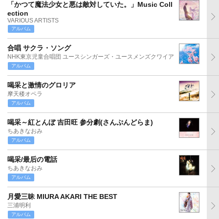
「かつて魔法少女と悪は敵対していた。」Music Coll
ection
VARIOUS ARTISTS
アルバム
合唱 サクラ・ソング
NHK東京児童合唱団 ユースシンガーズ・ユースメンズクワイア
アルバム
喝采と激情のグロリア
摩天楼オペラ
アルバム
喝采～紅とんぼ 吉田旺 参分劇(さんぷんどらま)
ちあきなおみ
アルバム
喝采/最后の電話
ちあきなおみ
アルバム
月愛三昧 MIURA AKARI THE BEST
三浦明利
アルバム