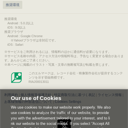
推奨環境
推奨環境
Android : 5.0.2以上
iOS : 9.0以上
推奨ブラウザ
Android : Google Chrome
※Yahoo!ブラウザは非対応です。
iOS : Safari
サービスをご利用されるには、情報料のほかに通信料が必要になります。
サービス名称や内容、アクセス方法や情報料等は、予告なく変更する場合がありま
す。あらかじめご了承ください。
本ページに掲載のイラスト・写真・文章の無断複写及び転載を禁じます。
このエルマークは、レコード会社・映像製作会社が提供するコンテ
ンツを示す登録商標です。
RIAJ00013011
利用規約
|
個人情報等保護方針
|
特定商取引法に基づく表記
|
ライセンス情報
|
Our use of Cookies
お客様情報の外部送信について
|
Cookies Settings
We use cookies to make our website work properly. We also
use cookies to analyze the traffic of our website, to provide
©2026 Konami Digital Entertainment
you with the advertisement tailored to your interest, and to li
nk our website to the social media. If you select “Accept All