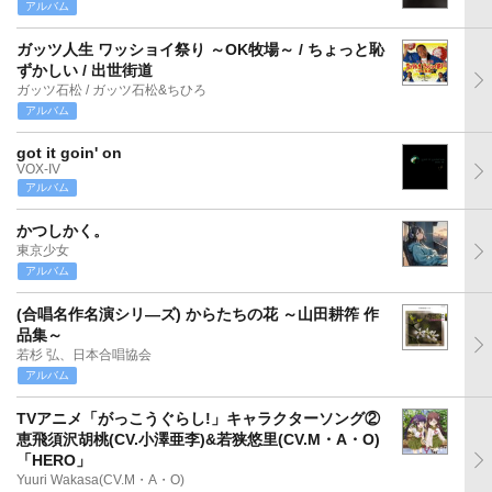
アルバム
ガッツ人生 ワッショイ祭り ～OK牧場～ / ちょっと恥
ずかしい / 出世街道
ガッツ石松 / ガッツ石松&ちひろ
アルバム
got it goin' on
VOX-IV
アルバム
かつしかく。
東京少女
アルバム
(合唱名作名演シリ―ズ) からたちの花 ～山田耕筰 作
品集～
若杉 弘、日本合唱協会
アルバム
TVアニメ「がっこうぐらし!」キャラクターソング②
恵飛須沢胡桃(CV.小澤亜李)&若狭悠里(CV.M・A・O)
「HERO」
Yuuri Wakasa(CV.M・A・O)