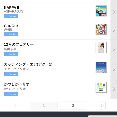
KAPPA II
ASPARAGUS
アルバム
Cut-Out
WHIB
アルバム
12月のフェアリー
島田奈美
アルバム
カッティング・エア(アクト1)
エア・パビリオン
アルバム
かつしかトリオ
かつしかトリオ
アルバム
<
1
2
>