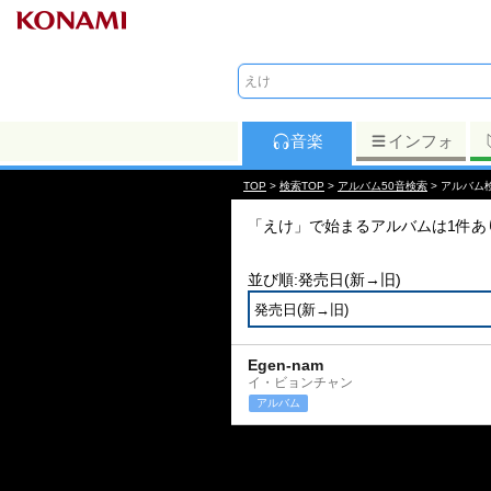
音楽
インフォ
TOP
>
検索TOP
>
アルバム50音検索
> アルバム
「えけ」で始まるアルバムは1件あ
並び順:発売日(新→旧)
Egen-nam
イ・ビョンチャン
アルバム