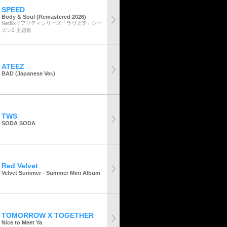
SPEED
Body & Soul (Remastered 2026)
Netflixリアリティシリーズ「ラヴ上等」シー
ズン2 主題歌
ATEEZ
BAD (Japanese Ver.)
TWS
SODA SODA
Red Velvet
Velvet Summer - Summer Mini Album
TOMORROW X TOGETHER
Nice to Meet Ya