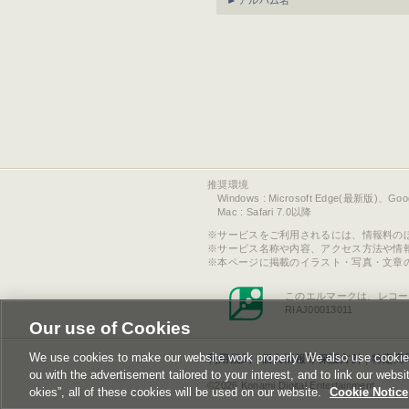
アルバム名
推奨環境
Windows : Microsoft Edge(最新版)、Go
Mac : Safari 7.0以降
サービスをご利用されるには、情報料の
サービス名称や内容、アクセス方法や情
本ページに掲載のイラスト・写真・文章
このエルマークは、レコー
RIAJ00013011
Our use of Cookies
We use cookies to make our website work properly. We also use cookies t
利用規約
|
個人情報等保護方針
|
特定商
ou with the advertisement tailored to your interest, and to link our websi
©2026 Konami Digital Entertainment
okies”, all of these cookies will be used on our website.
Cookie Notice