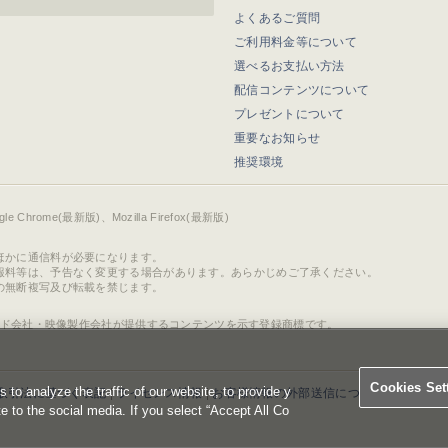
よくあるご質問
ご利用料金等について
選べるお支払い方法
配信コンテンツについて
プレゼントについて
重要なお知らせ
推奨環境
ogle Chrome(最新版)、Mozilla Firefox(最新版)
ほかに通信料が必要になります。
報料等は、予告なく変更する場合があります。あらかじめご了承ください。
の無断複写及び転載を禁じます。
ド会社・映像製作会社が提供するコンテンツを示す登録商標です。
Cookies Set
o analyze the traffic of our website, to provide y
取引法に基づく表記
|
ライセンス情報
|
お客様情報の外部送信について
|
Cookies 
te to the social media. If you select “Accept All Co