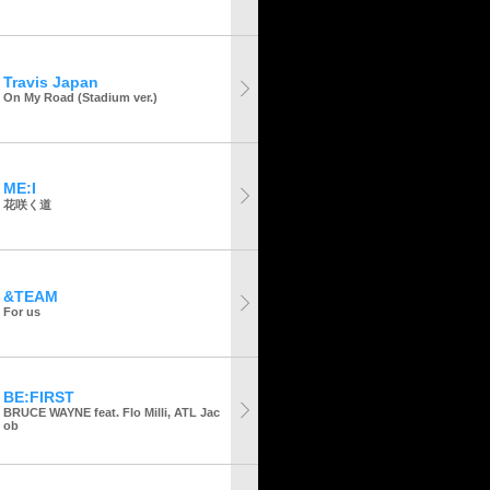
Travis Japan
On My Road (Stadium ver.)
ME:I
花咲く道
&TEAM
For us
BE:FIRST
BRUCE WAYNE feat. Flo Milli, ATL Jac
ob