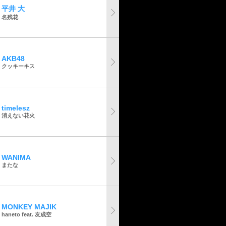
平井 大
名残花
AKB48
クッキーキス
timelesz
消えない花火
WANIMA
またな
MONKEY MAJIK
haneto feat. 友成空