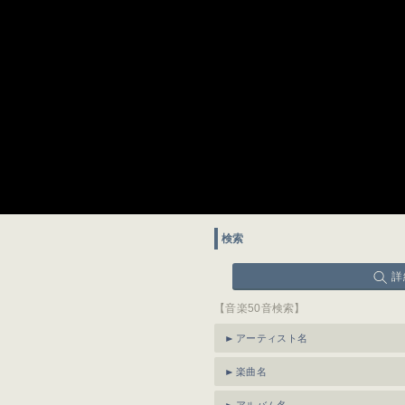
検索
詳
【音楽50音検索】
アーティスト名
楽曲名