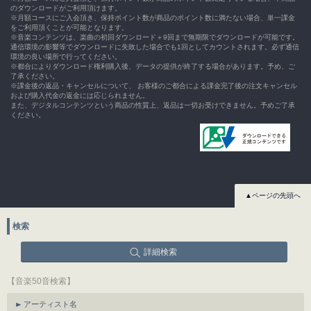
のダウンロードがご利用頂けます。
※月額コースにご入会頂き、保持ポイント数が商品のポイント数に満たない場合、単一課金
をご利用頂くことが可能となります。
※音楽コンテンツは、楽曲の初回ダウンロード＋9回まで無期限でダウンロードが可能です。
通信環境の影響等でダウンロードに失敗した場合でも1回としてカウントされます。必ず通信
環境の良い場所で行ってください。
※都合によりダウンロード権利購入後、データの提供が終了する場合があります。予め、ご
了承ください。
※課金後の返品・キャンセルについて、 お客様のご都合による課金完了後の注文キャンセル
および購入代金の返金には応じられません。
また、デジタルコンテンツという商品の性質上、返品は一切お受けできません。予めご了承
ください。
▲ページの先頭へ
検索
詳細検索
【音楽50音検索】
アーティスト名