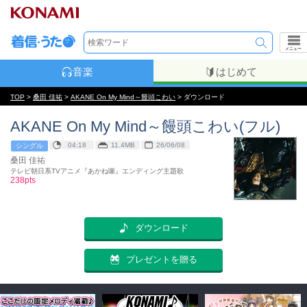
メニュー
音楽
はじめて
TOP
>
桑田 佳祐
>
AKANE On My Mind～饅頭こわい
> ダウンロード
AKANE On My Mind～饅頭こわい(フル)
04:18
11.4MB
26/06/08
シングル
桑田 佳祐
テレビ朝日系TVアニメ『あかね噺』エンディング主題歌
238pts
ダウンロード
プレゼントを贈る