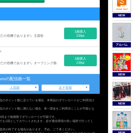
NEW
1曲購入
亡の危機であります!』主題歌
238pt
アルバム
チ
1曲購入
238pt
亡の危機であります!』オープニング曲
NEW
anoの配信曲一覧
人気順
五十音順
品のポイント数に足りている場合、本商品のダウンロードがご利用頂け
NEW
品のポイント数に満たない場合、単一課金をご利用頂くことが可能とな
9回まで無期限でダウンロードが可能です。
でも1回としてカウントされます。必ず通信環境の良い場所で行ってく
提供が終了する場合があります。予め、ご了承ください。
NEW