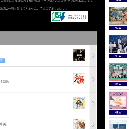
のご都合による課金完了後の注文キャンセルおよび購入代金の返金には応
返品は一切お受けできません。予めご了承ください。
NEW
NEW
音
グ主題歌
NEW
NEW
裕美)