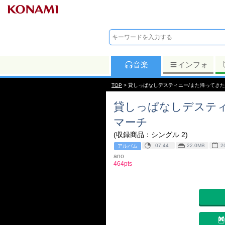
音楽
インフォ
TOP
> 貸しっぱなしデスティニー/また帰ってきた
貸しっぱなしデスティ
マーチ
(収録商品：シングル 2)
07:44
22.0MB
2
アルバム
ano
464pts