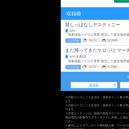
収録曲
貸しっぱなしデスティニー
ano
『新劇場版☆ケロロ軍曹 復活して速攻地球滅
04:37
12.8MB
シングル
また帰ってきたケロッ!とマー
ano & 粗品
『新劇場版☆ケロロ軍曹 復活して速攻地球滅
03:07
9.2MB
シングル
新着順
※月額コースにご入会頂き、保持ポイント数が商
ます。
※月額コースにご入会頂き、保持ポイント数が商
ります。
※音楽コンテンツは、楽曲の初回ダウンロード＋
通信環境の影響等でダウンロードに失敗した場合
ださい。
※都合によりダウンロード権利購入後、データの