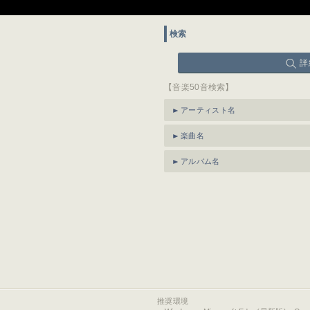
検索
詳
【音楽50音検索】
アーティスト名
楽曲名
アルバム名
推奨環境