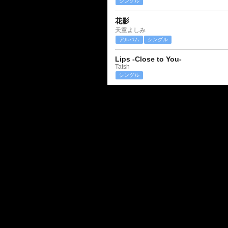
シングル
花影
天童よしみ
アルバム
シングル
Lips -Close to You-
Tatsh
シングル