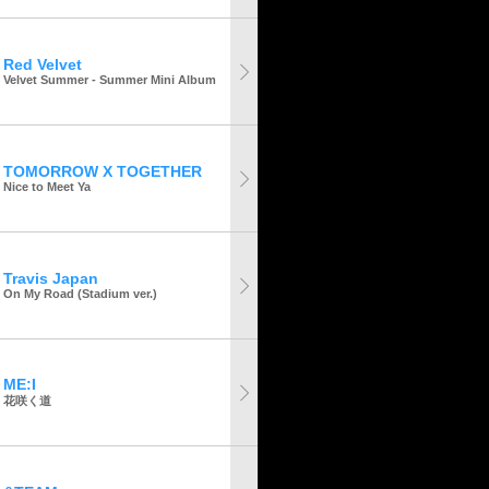
Red Velvet
Velvet Summer - Summer Mini Album
TOMORROW X TOGETHER
Nice to Meet Ya
Travis Japan
On My Road (Stadium ver.)
ME:I
花咲く道