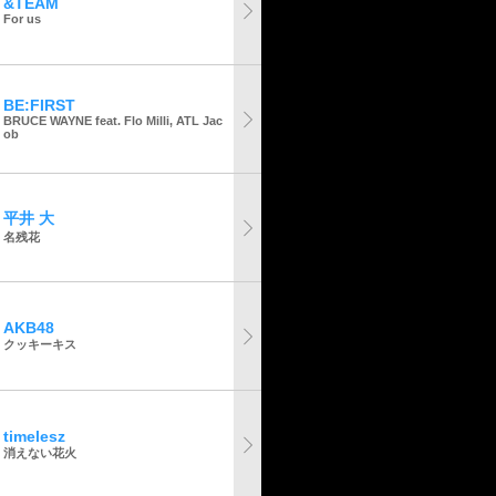
&TEAM
For us
BE:FIRST
BRUCE WAYNE feat. Flo Milli, ATL Jac
ob
平井 大
名残花
AKB48
クッキーキス
timelesz
消えない花火