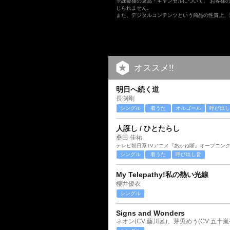
※課金後の返品・キャンセルについて、 お客様
じられません。
また、デジタルコンテンツという商品の性質上、
オススメ!!
明日へ続く道
長渕剛
シングル
着うた
オルゴール
呼び出し
人誑し / ひとたらし
桑田 佳祐
テレビ朝日系TVアニメ『あかね噺』オープニン
シングル
着うた
呼び出し音
My Telepathy!私の熱い光線
櫻井優衣
シングル
Signs and Wonders
ネオン(CV:藤川茜)、芽兎めう(CV:五十嵐