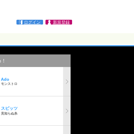
ログイン
新規登録
め！
Ado
モンストロ
スピッツ
見知らぬ糸