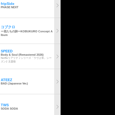
fripSide
PHASE NEXT
コブクロ
ー花たちの詩ーKOBUKURO Concept A
lbum
SPEED
Body & Soul (Remastered 2026)
Netflixリアリティシリーズ「ラヴ上等」シー
ズン2 主題歌
ATEEZ
BAD (Japanese Ver.)
TWS
SODA SODA