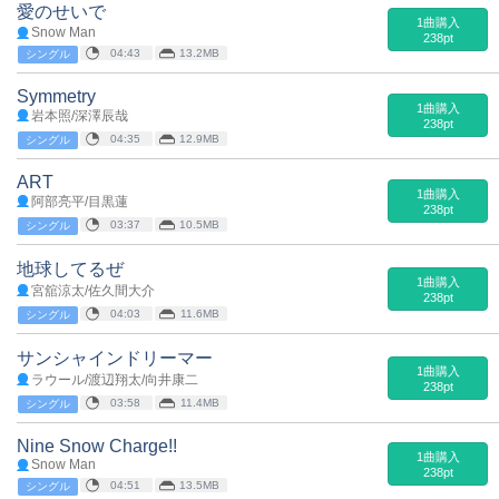
愛のせいで
1曲購入
Snow Man
238pt
04:43
13.2MB
シングル
Symmetry
1曲購入
岩本照/深澤辰哉
238pt
04:35
12.9MB
シングル
ART
1曲購入
阿部亮平/目黒蓮
238pt
03:37
10.5MB
シングル
地球してるぜ
1曲購入
宮舘涼太/佐久間大介
238pt
04:03
11.6MB
シングル
サンシャインドリーマー
1曲購入
ラウール/渡辺翔太/向井康二
238pt
03:58
11.4MB
シングル
Nine Snow Charge!!
1曲購入
Snow Man
238pt
04:51
13.5MB
シングル