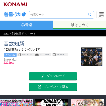
メニュー
音楽
はじめて
TOP
> 音故知新 ダウンロード
音故知新
(収録商品：シングル 17)
01:06:25
191.2MB
26/06/01
アルバム
Snow Man
2222pts
ダウンロード
プレゼントを贈る