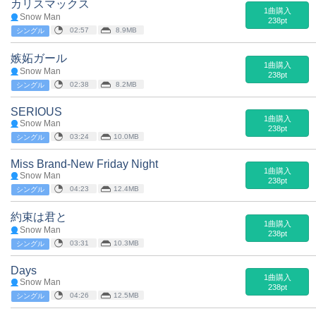
カリスマックス
1曲購入
Snow Man
238pt
02:57
8.9MB
シングル
嫉妬ガール
1曲購入
Snow Man
238pt
02:38
8.2MB
シングル
SERIOUS
1曲購入
Snow Man
238pt
03:24
10.0MB
シングル
Miss Brand-New Friday Night
1曲購入
Snow Man
238pt
04:23
12.4MB
シングル
約束は君と
1曲購入
Snow Man
238pt
03:31
10.3MB
シングル
Days
1曲購入
Snow Man
238pt
04:26
12.5MB
シングル