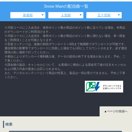
Snow Manの配信曲一覧
新着順
人気順
五十音順
※月額コースにご入会頂き、保持ポイント数が商品のポイント数に足りている場合、本商品
のダウンロードがご利用頂けます。
※月額コースにご入会頂き、保持ポイント数が商品のポイント数に満たない場合、単一課金
をご利用頂くことが可能となります。
※音楽コンテンツは、楽曲の初回ダウンロード＋9回まで無期限でダウンロードが可能です。
通信環境の影響等でダウンロードに失敗した場合でも1回としてカウントされます。必ず通信
環境の良い場所で行ってください。
※都合によりダウンロード権利購入後、データの提供が終了する場合があります。予め、ご
了承ください。
※課金後の返品・キャンセルについて、 お客様のご都合による課金完了後の注文キャンセル
および購入代金の返金には応じられません。
また、デジタルコンテンツという商品の性質上、返品は一切お受けできません。予めご了承
ください。
▲ページの先頭へ
検索