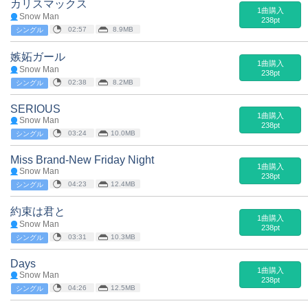
カリスマックス
1曲購入
Snow Man
238pt
02:57
8.9MB
シングル
嫉妬ガール
1曲購入
Snow Man
238pt
02:38
8.2MB
シングル
SERIOUS
1曲購入
Snow Man
238pt
03:24
10.0MB
シングル
Miss Brand-New Friday Night
1曲購入
Snow Man
238pt
04:23
12.4MB
シングル
約束は君と
1曲購入
Snow Man
238pt
03:31
10.3MB
シングル
Days
1曲購入
Snow Man
238pt
04:26
12.5MB
シングル