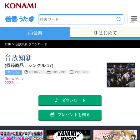
メニュー
音楽
はじめて
TOP
> 音故知新 ダウンロード
音故知新
(収録商品：シングル 17)
01:06:25
191.2MB
26/06/01
アルバム
Snow Man
2222pts
ダウンロード
プレゼントを贈る