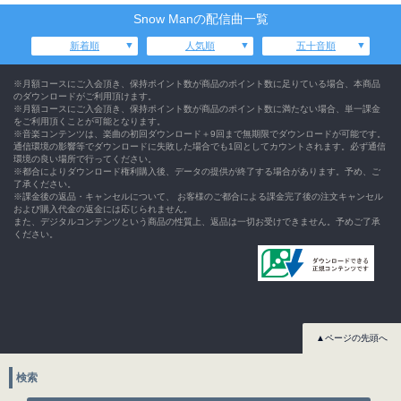
Snow Manの配信曲一覧
新着順
人気順
五十音順
※月額コースにご入会頂き、保持ポイント数が商品のポイント数に足りている場合、本商品
のダウンロードがご利用頂けます。
※月額コースにご入会頂き、保持ポイント数が商品のポイント数に満たない場合、単一課金
をご利用頂くことが可能となります。
※音楽コンテンツは、楽曲の初回ダウンロード＋9回まで無期限でダウンロードが可能です。
通信環境の影響等でダウンロードに失敗した場合でも1回としてカウントされます。必ず通信
環境の良い場所で行ってください。
※都合によりダウンロード権利購入後、データの提供が終了する場合があります。予め、ご
了承ください。
※課金後の返品・キャンセルについて、 お客様のご都合による課金完了後の注文キャンセル
および購入代金の返金には応じられません。
また、デジタルコンテンツという商品の性質上、返品は一切お受けできません。予めご了承
ください。
▲ページの先頭へ
検索