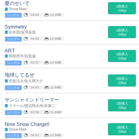
愛のせいで
1曲購入
Snow Man
238pt
04:43
13.2MB
シングル
Symmetry
1曲購入
岩本照/深澤辰哉
238pt
04:35
12.9MB
シングル
ART
1曲購入
阿部亮平/目黒蓮
238pt
03:37
10.5MB
シングル
地球してるぜ
1曲購入
宮舘涼太/佐久間大介
238pt
04:03
11.6MB
シングル
サンシャインドリーマー
1曲購入
ラウール/渡辺翔太/向井康二
238pt
03:58
11.4MB
シングル
Nine Snow Charge!!
1曲購入
Snow Man
238pt
04:51
13.5MB
シングル