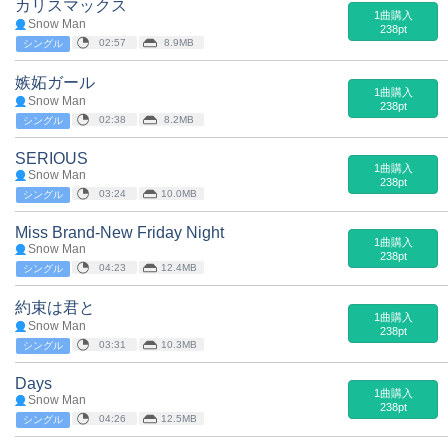
カリスマックス
1曲購入
Snow Man
238pt
02:57
8.9MB
シングル
嫉妬ガール
1曲購入
Snow Man
238pt
02:38
8.2MB
シングル
SERIOUS
1曲購入
Snow Man
238pt
03:24
10.0MB
シングル
Miss Brand-New Friday Night
1曲購入
Snow Man
238pt
04:23
12.4MB
シングル
約束は君と
1曲購入
Snow Man
238pt
03:31
10.3MB
シングル
Days
1曲購入
Snow Man
238pt
04:26
12.5MB
シングル