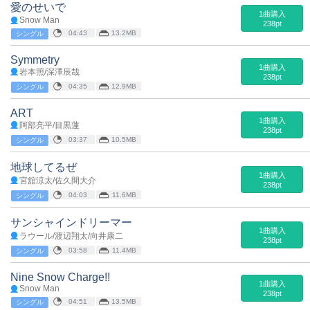
愛のせいで
1曲購入
Snow Man
238pt
04:43
13.2MB
シングル
Symmetry
1曲購入
岩本照/深澤辰哉
238pt
04:35
12.9MB
シングル
ART
1曲購入
阿部亮平/目黒蓮
238pt
03:37
10.5MB
シングル
地球してるぜ
1曲購入
宮舘涼太/佐久間大介
238pt
04:03
11.6MB
シングル
サンシャインドリーマー
1曲購入
ラウール/渡辺翔太/向井康二
238pt
03:58
11.4MB
シングル
Nine Snow Charge!!
1曲購入
Snow Man
238pt
04:51
13.5MB
シングル