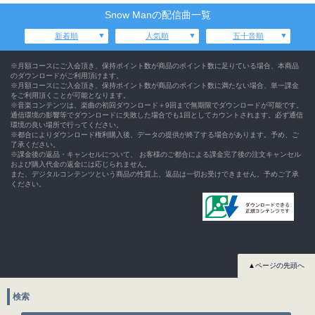
Snow Manの配信曲一覧
新着順
人気順
五十音順
※月額コースにご入会頂き、保持ポイント数が商品のポイント数に足りている場合、本商品
のダウンロードがご利用頂けます。
※月額コースにご入会頂き、保持ポイント数が商品のポイント数に満たない場合、単一課金
をご利用頂くことが可能となります。
※音楽コンテンツは、楽曲の初回ダウンロード＋9回まで無期限でダウンロードが可能です。
通信環境の影響等でダウンロードに失敗した場合でも1回としてカウントされます。必ず通信
環境の良い場所で行ってください。
※都合によりダウンロード権利購入後、データの提供が終了する場合があります。予め、ご
了承ください。
※課金後の返品・キャンセルについて、 お客様のご都合による課金完了後の注文キャンセル
および購入代金の返金には応じられません。
また、デジタルコンテンツという商品の性質上、返品は一切お受けできません。予めご了承
ください。
▲ページの先頭へ
検索