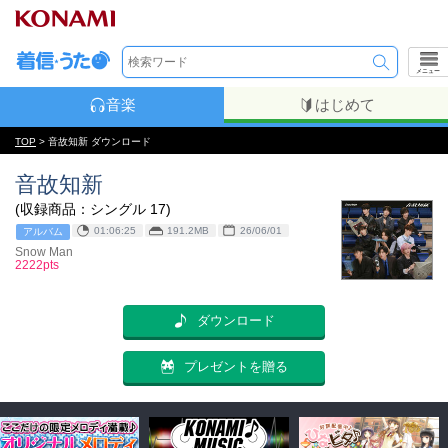
メニュー
音楽
はじめて
TOP
> 音故知新 ダウンロード
音故知新
(収録商品：シングル 17)
01:06:25
191.2MB
26/06/01
アルバム
Snow Man
2222pts
ダウンロード
プレゼントを贈る