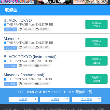
収録曲
BLACK TOKYO
1曲購入
THE RAMPAGE from EXILE TRIBE
238pt
02:44
9.8MB
シングル
Maverick
1曲購入
THE RAMPAGE from EXILE TRIBE
238pt
03:41
12.1MB
シングル
BLACK TOKYO (Instrumental)
1曲購入
THE RAMPAGE from EXILE TRIBE
238pt
02:43
9.8MB
シングル
Maverick (Instrumental)
1曲購入
THE RAMPAGE from EXILE TRIBE
238pt
03:39
12.0MB
シングル
THE RAMPAGE from EXILE TRIBEの配信曲一覧
新着順
人気順
五十音順
※月額コースにご入会頂き、保持ポイント数が商品のポイント数に足りている場合、本商品