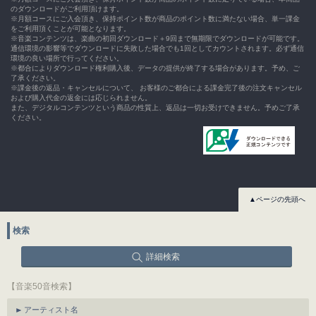
のダウンロードがご利用頂けます。
※月額コースにご入会頂き、保持ポイント数が商品のポイント数に満たない場合、単一課金
をご利用頂くことが可能となります。
※音楽コンテンツは、楽曲の初回ダウンロード＋9回まで無期限でダウンロードが可能です。
通信環境の影響等でダウンロードに失敗した場合でも1回としてカウントされます。必ず通信
環境の良い場所で行ってください。
※都合によりダウンロード権利購入後、データの提供が終了する場合があります。予め、ご
了承ください。
※課金後の返品・キャンセルについて、 お客様のご都合による課金完了後の注文キャンセル
および購入代金の返金には応じられません。
また、デジタルコンテンツという商品の性質上、返品は一切お受けできません。予めご了承
ください。
▲ページの先頭へ
検索
詳細検索
【音楽50音検索】
アーティスト名