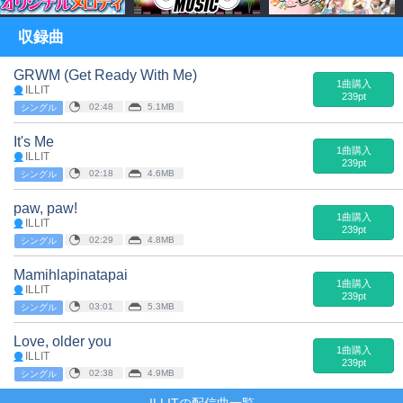
収録曲
GRWM (Get Ready With Me)
1曲購入
ILLIT
239pt
02:48
5.1MB
シングル
It's Me
1曲購入
ILLIT
239pt
02:18
4.6MB
シングル
paw, paw!
1曲購入
ILLIT
239pt
02:29
4.8MB
シングル
Mamihlapinatapai
1曲購入
ILLIT
239pt
03:01
5.3MB
シングル
Love, older you
1曲購入
ILLIT
239pt
02:38
4.9MB
シングル