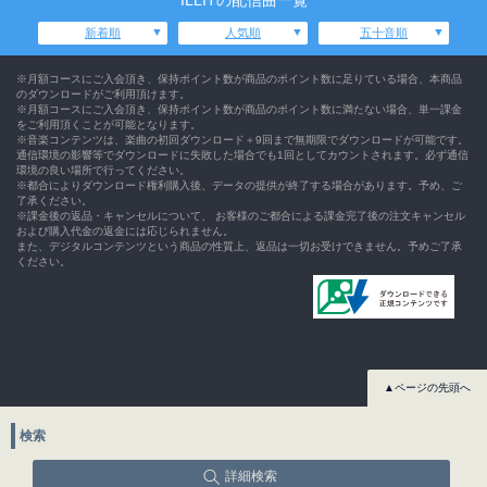
ILLITの配信曲一覧
新着順
人気順
五十音順
※月額コースにご入会頂き、保持ポイント数が商品のポイント数に足りている場合、本商品
のダウンロードがご利用頂けます。
※月額コースにご入会頂き、保持ポイント数が商品のポイント数に満たない場合、単一課金
をご利用頂くことが可能となります。
※音楽コンテンツは、楽曲の初回ダウンロード＋9回まで無期限でダウンロードが可能です。
通信環境の影響等でダウンロードに失敗した場合でも1回としてカウントされます。必ず通信
環境の良い場所で行ってください。
※都合によりダウンロード権利購入後、データの提供が終了する場合があります。予め、ご
了承ください。
※課金後の返品・キャンセルについて、 お客様のご都合による課金完了後の注文キャンセル
および購入代金の返金には応じられません。
また、デジタルコンテンツという商品の性質上、返品は一切お受けできません。予めご了承
ください。
▲ページの先頭へ
検索
詳細検索