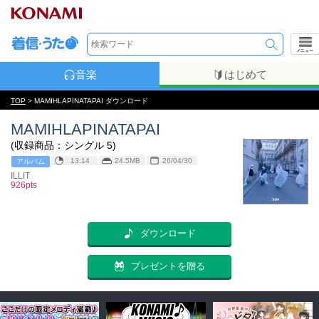
メニュー
音楽
はじめて
TOP
> MAMIHLAPINATAPAI ダウンロード
MAMIHLAPINATAPAI
(収録商品：シングル 5)
13:14
24.5MB
26/04/30
アルバム
ILLIT
926pts
ダウンロード
プレゼントを贈る