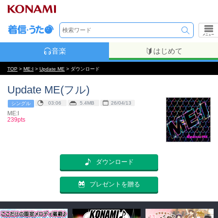
メニュー
音楽
はじめて
TOP
>
ME:I
>
Update ME
> ダウンロード
Update ME(フル)
03:06
5.4MB
26/04/13
シングル
ME:I
239pts
ダウンロード
プレゼントを贈る