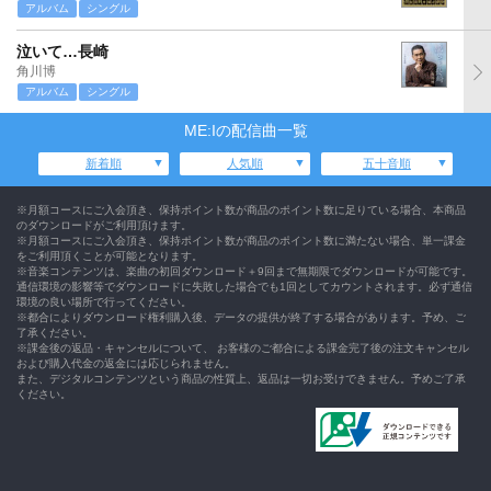
アルバム
シングル
泣いて…長崎
角川博
アルバム
シングル
ME:Iの配信曲一覧
新着順
人気順
五十音順
※月額コースにご入会頂き、保持ポイント数が商品のポイント数に足りている場合、本商品
のダウンロードがご利用頂けます。
※月額コースにご入会頂き、保持ポイント数が商品のポイント数に満たない場合、単一課金
をご利用頂くことが可能となります。
※音楽コンテンツは、楽曲の初回ダウンロード＋9回まで無期限でダウンロードが可能です。
通信環境の影響等でダウンロードに失敗した場合でも1回としてカウントされます。必ず通信
環境の良い場所で行ってください。
※都合によりダウンロード権利購入後、データの提供が終了する場合があります。予め、ご
了承ください。
※課金後の返品・キャンセルについて、 お客様のご都合による課金完了後の注文キャンセル
および購入代金の返金には応じられません。
また、デジタルコンテンツという商品の性質上、返品は一切お受けできません。予めご了承
ください。