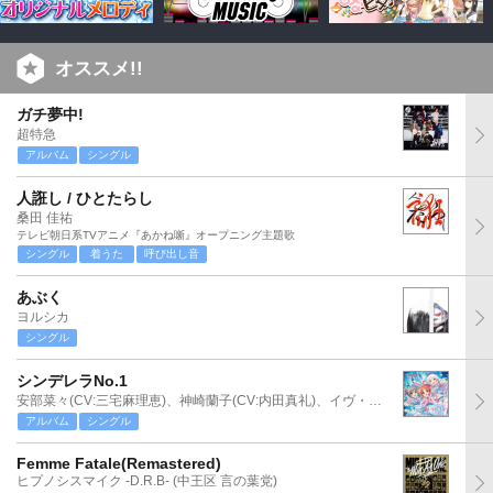
オススメ!!
ガチ夢中!
超特急
アルバム
シングル
人誑し / ひとたらし
桑田 佳祐
テレビ朝日系TVアニメ『あかね噺』オープニング主題歌
シングル
着うた
呼び出し音
あぶく
ヨルシカ
シングル
シンデレラNo.1
安部菜々(CV:三宅麻理恵)、神崎蘭子(CV:内田真礼)、イヴ・サンタクロース(CV:松永あかね)
アルバム
シングル
Femme Fatale(Remastered)
ヒプノシスマイク -D.R.B- (中王区 言の葉党)