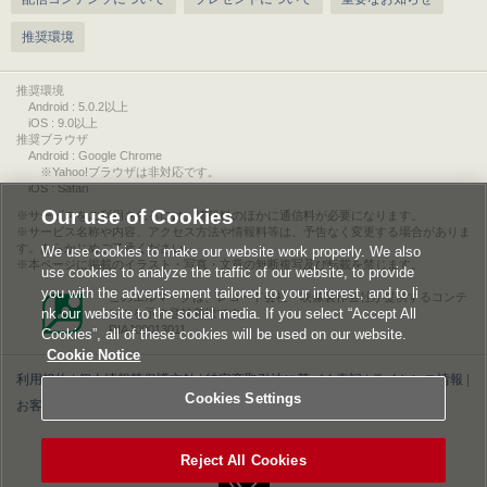
推奨環境
推奨環境
Android : 5.0.2以上
iOS : 9.0以上
推奨ブラウザ
Android : Google Chrome
※Yahoo!ブラウザは非対応です。
iOS : Safari
Our use of Cookies
サービスをご利用されるには、情報料のほかに通信料が必要になります。
サービス名称や内容、アクセス方法や情報料等は、予告なく変更する場合がありま
す。あらかじめご了承ください。
We use cookies to make our website work properly. We also
本ページに掲載のイラスト・写真・文章の無断複写及び転載を禁じます。
use cookies to analyze the traffic of our website, to provide
you with the advertisement tailored to your interest, and to li
このエルマークは、レコード会社・映像製作会社が提供するコンテ
nk our website to the social media. If you select “Accept All
ンツを示す登録商標です。
RIAJ00013011
Cookies”, all of these cookies will be used on our website.
Cookie Notice
利用規約
|
個人情報等保護方針
|
特定商取引法に基づく表記
|
ライセンス情報
|
Cookies Settings
お客様情報の外部送信について
|
Cookies Settings
©2026 Konami Digital Entertainment
Reject All Cookies