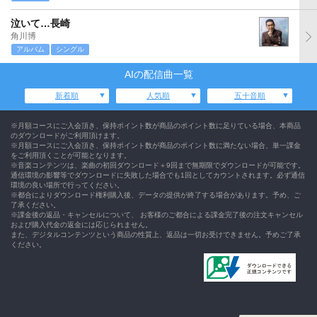
泣いて…長崎
角川博
アルバム
シングル
AIの配信曲一覧
新着順
人気順
五十音順
※月額コースにご入会頂き、保持ポイント数が商品のポイント数に足りている場合、本商品
のダウンロードがご利用頂けます。
※月額コースにご入会頂き、保持ポイント数が商品のポイント数に満たない場合、単一課金
をご利用頂くことが可能となります。
※音楽コンテンツは、楽曲の初回ダウンロード＋9回まで無期限でダウンロードが可能です。
通信環境の影響等でダウンロードに失敗した場合でも1回としてカウントされます。必ず通信
環境の良い場所で行ってください。
※都合によりダウンロード権利購入後、データの提供が終了する場合があります。予め、ご
了承ください。
※課金後の返品・キャンセルについて、 お客様のご都合による課金完了後の注文キャンセル
および購入代金の返金には応じられません。
また、デジタルコンテンツという商品の性質上、返品は一切お受けできません。予めご了承
ください。