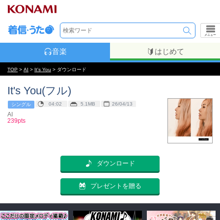
メニュー
音楽
はじめて
TOP
>
AI
>
It's You
> ダウンロード
It's You(フル)
04:02
5.1MB
26/04/13
シングル
AI
239pts
ダウンロード
プレゼントを贈る