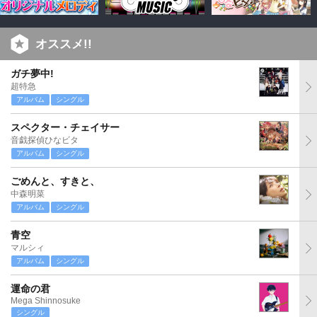
オススメ!!
ガチ夢中!
超特急
アルバム
シングル
スペクター・チェイサー
音戯探偵ひなビタ
アルバム
シングル
ごめんと、すきと、
中森明菜
アルバム
シングル
青空
マルシィ
アルバム
シングル
運命の君
Mega Shinnosuke
シングル