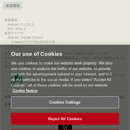
推奨環境
推奨環境
Android : 5.0.2以上
iOS : 9.0以上
推奨ブラウザ
Android : Google Chrome
※Yahoo!ブラウザは非対応です。
iOS : Safari
Our use of Cookies
サービスをご利用されるには、情報料のほかに通信料が必要になります。
サービス名称や内容、アクセス方法や情報料等は、予告なく変更する場合がありま
す。あらかじめご了承ください。
We use cookies to make our website work properly. We also
本ページに掲載のイラスト・写真・文章の無断複写及び転載を禁じます。
use cookies to analyze the traffic of our website, to provide
you with the advertisement tailored to your interest, and to li
このエルマークは、レコード会社・映像製作会社が提供するコンテ
nk our website to the social media. If you select “Accept All
ンツを示す登録商標です。
RIAJ00013011
Cookies”, all of these cookies will be used on our website.
Cookie Notice
利用規約
|
個人情報等保護方針
|
特定商取引法に基づく表記
|
ライセンス情報
|
Cookies Settings
お客様情報の外部送信について
|
Cookies Settings
©2026 Konami Digital Entertainment
Reject All Cookies