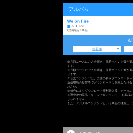
アルバム
We on Fire
&TEAM
収録商品:6商品
&
新着順
※月額コースにご入会頂き、保持ポイント数が商
ます。
※月額コースにご入会頂き、保持ポイント数が商
ります。
※音楽コンテンツは、楽曲の初回ダウンロード＋
通信環境の影響等でダウンロードに失敗した場合
ださい。
※都合によりダウンロード権利購入後、データの
※課金後の返品・キャンセルについて、 お客様
じられません。
また、デジタルコンテンツという商品の性質上、