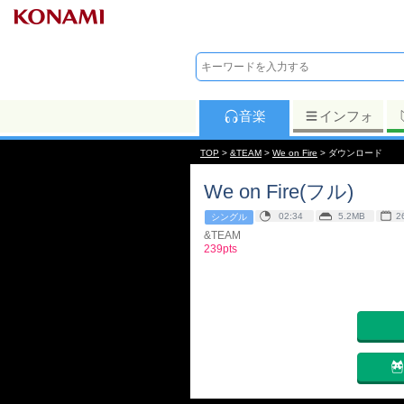
音楽
インフォ
TOP
>
&TEAM
>
We on Fire
> ダウンロード
We on Fire(フル)
02:34
5.2MB
2
シングル
&TEAM
239pts