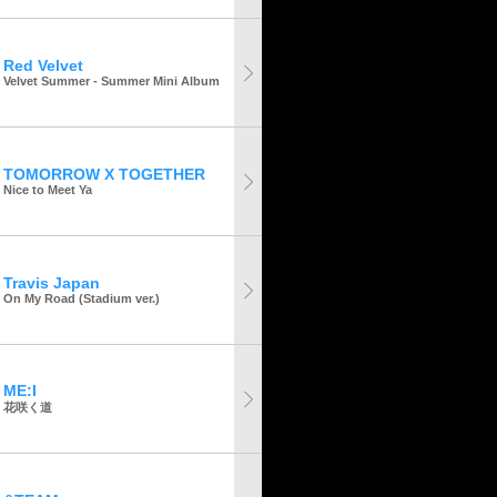
Red Velvet
Velvet Summer - Summer Mini Album
TOMORROW X TOGETHER
Nice to Meet Ya
Travis Japan
On My Road (Stadium ver.)
ME:I
花咲く道