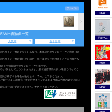
アルバム
NEW
TEAMの配信曲一覧
アルバム
人気順
五十音順
品のポイント数に足りている場合、本商品のダウンロードがご利用頂け
品のポイント数に満たない場合、単一課金をご利用頂くことが可能とな
NEW
9回まで無期限でダウンロードが可能です。
でも1回としてカウントされます。必ず通信環境の良い場所で行ってく
提供が終了する場合があります。予め、ご了承ください。
のご都合による課金完了後の注文キャンセルおよび購入代金の返金には応
返品は一切お受けできません。予めご了承ください。
NEW
NEW