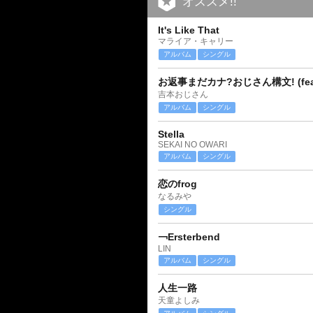
オススメ!!
It's Like That
マライア・キャリー
アルバム
シングル
お返事まだカナ?おじさん構文! (feat
吉本おじさん
アルバム
シングル
Stella
SEKAI NO OWARI
アルバム
シングル
恋のfrog
なるみや
シングル
￢Ersterbend
LIN
アルバム
シングル
人生一路
天童よしみ