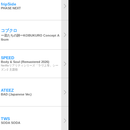
fripSide
PHASE NEXT
コブクロ
ー花たちの詩ーKOBUKURO Concept A
lbum
SPEED
Body & Soul (Remastered 2026)
Netflixリアリティシリーズ「ラヴ上等」シー
ズン2 主題歌
ATEEZ
BAD (Japanese Ver.)
TWS
SODA SODA