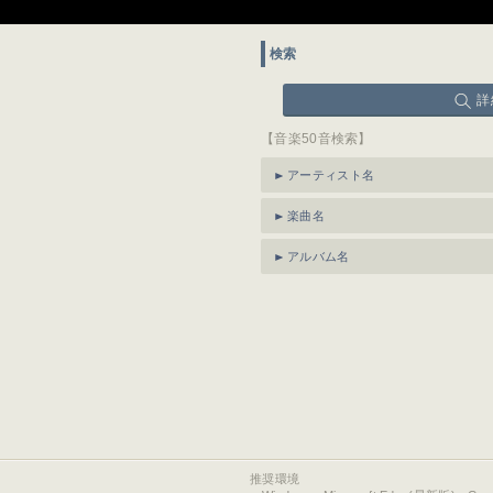
検索
詳
【音楽50音検索】
アーティスト名
楽曲名
アルバム名
推奨環境