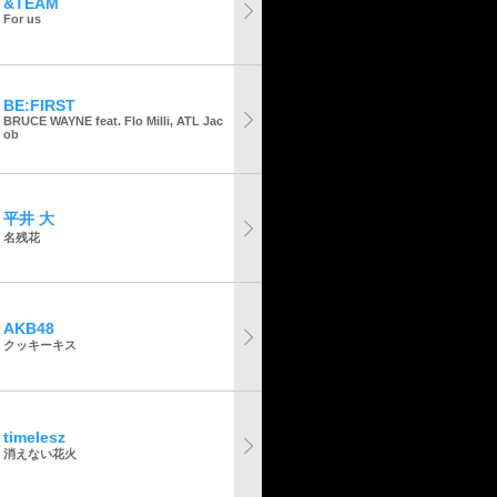
&TEAM
For us
BE:FIRST
BRUCE WAYNE feat. Flo Milli, ATL Jac
ob
平井 大
名残花
AKB48
クッキーキス
timelesz
消えない花火