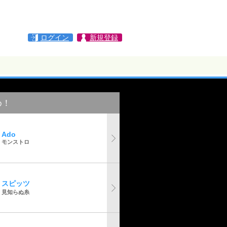
ログイン
新規登録
め！
Ado
モンストロ
スピッツ
見知らぬ糸