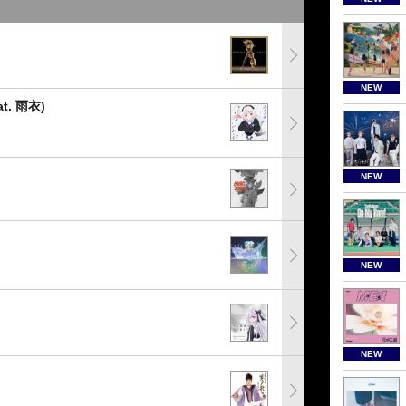
NEW
. 雨衣)
NEW
NEW
NEW