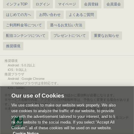
インフォTOP
ログイン
マイページ
会員登録
会員退会
はじめての方へ
お問い合わせ
よくあるご質問
ご利用料金等について
選べるお支払い方法
配信コンテンツについて
プレゼントについて
重要なお知らせ
推奨環境
推奨環境
Android : 5.0.2以上
iOS : 9.0以上
推奨ブラウザ
Android : Google Chrome
※Yahoo!ブラウザは非対応です。
iOS : Safari
Our use of Cookies
サービスをご利用されるには、情報料のほかに通信料が必要になります。
サービス名称や内容、アクセス方法や情報料等は、予告なく変更する場合がありま
す。あらかじめご了承ください。
We use cookies to make our website work properly. We also
本ページに掲載のイラスト・写真・文章の無断複写及び転載を禁じます。
use cookies to analyze the traffic of our website, to provide
you with the advertisement tailored to your interest, and to li
このエルマークは、レコード会社・映像製作会社が提供するコンテ
nk our website to the social media. If you select “Accept All
ンツを示す登録商標です。
RIAJ00013011
Cookies”, all of these cookies will be used on our website.
Cookie Notice