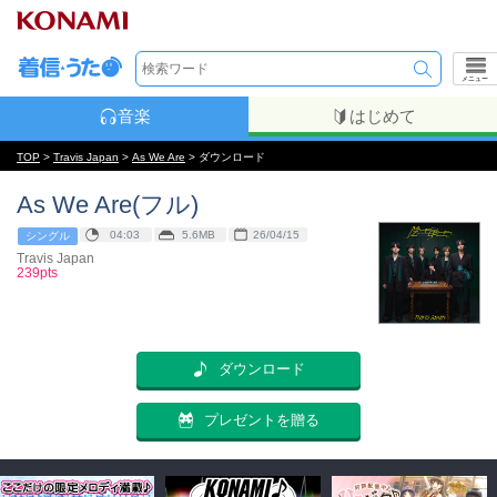
メニュー
音楽
はじめて
TOP
>
Travis Japan
>
As We Are
> ダウンロード
As We Are(フル)
04:03
5.6MB
26/04/15
シングル
Travis Japan
239pts
ダウンロード
プレゼントを贈る