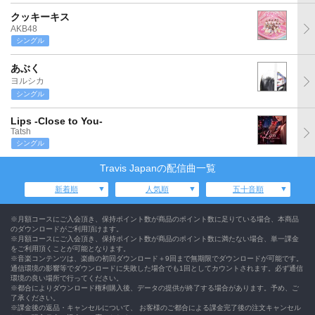
クッキーキス
AKB48
シングル
あぶく
ヨルシカ
シングル
Lips -Close to You-
Tatsh
シングル
Travis Japanの配信曲一覧
新着順
人気順
五十音順
※月額コースにご入会頂き、保持ポイント数が商品のポイント数に足りている場合、本商品
のダウンロードがご利用頂けます。
※月額コースにご入会頂き、保持ポイント数が商品のポイント数に満たない場合、単一課金
をご利用頂くことが可能となります。
※音楽コンテンツは、楽曲の初回ダウンロード＋9回まで無期限でダウンロードが可能です。
通信環境の影響等でダウンロードに失敗した場合でも1回としてカウントされます。必ず通信
環境の良い場所で行ってください。
※都合によりダウンロード権利購入後、データの提供が終了する場合があります。予め、ご
了承ください。
※課金後の返品・キャンセルについて、 お客様のご都合による課金完了後の注文キャンセル