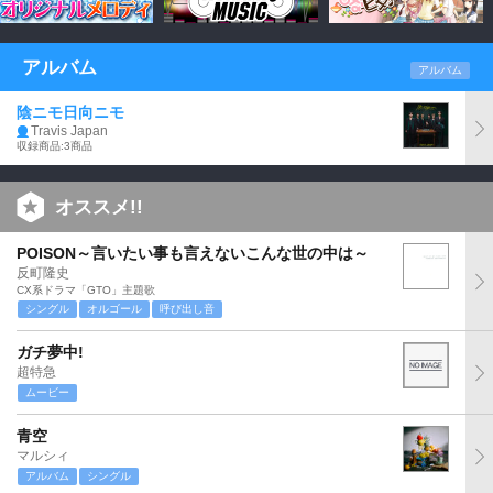
アルバム
アルバム
陰ニモ日向ニモ
Travis Japan
収録商品:3商品
オススメ!!
POISON～言いたい事も言えないこんな世の中は～
反町隆史
CX系ドラマ「GTO」主題歌
シングル
オルゴール
呼び出し音
ガチ夢中!
超特急
ムービー
青空
マルシィ
アルバム
シングル