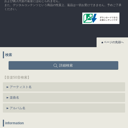
および購入代金の返金には応じられません。
また、デジタルコンテンツという商品の性質上、返品は一切お受けできません。予めご了承
ください。
▲ページの先頭へ
検索
詳細検索
【音楽50音検索】
アーティスト名
楽曲名
アルバム名
information