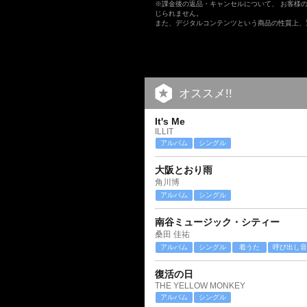
※課金後の返品・キャンセルについて、 お客様
じられません。
また、デジタルコンテンツという商品の性質上、
オススメ!!
It's Me
ILLIT
アルバム
シングル
大阪とおり雨
角川博
アルバム
シングル
南谷ミュージック・シティー
桑田 佳祐
アルバム
シングル
着うた
呼び出し音
復活の日
THE YELLOW MONKEY
アルバム
シングル