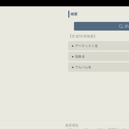
検索
詳
【音楽50音検索】
アーティスト名
楽曲名
アルバム名
推奨環境