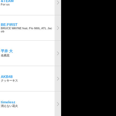
&TEAM
For us
BE:FIRST
BRUCE WAYNE feat. Flo Milli, ATL Jac
ob
平井 大
名残花
AKB48
クッキーキス
timelesz
消えない花火