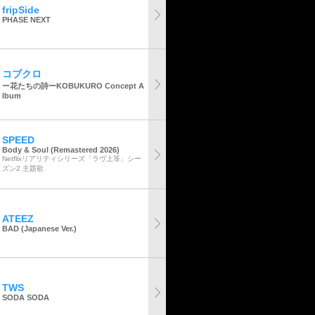
fripSide
PHASE NEXT
コブクロ
ー花たちの詩ーKOBUKURO Concept A
lbum
SPEED
Body & Soul (Remastered 2026)
Netflixリアリティシリーズ「ラヴ上等」シー
ズン2 主題歌
ATEEZ
BAD (Japanese Ver.)
TWS
SODA SODA