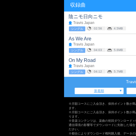
収録曲
陰ニモ日向ニモ
Travis Japan
02:56
4.5MB
シングル
As We Are
Travis Japan
04:03
5.6MB
シングル
On My Road
Travis Japan
04:12
5.7MB
シングル
Tra
新着順
※月額コースにご入会頂き、保持ポイント数が商
ます。
※月額コースにご入会頂き、保持ポイント数が商
ります。
※音楽コンテンツは、楽曲の初回ダウンロード＋
通信環境の影響等でダウンロードに失敗した場合
ださい。
※都合によりダウンロード権利購入後、データの