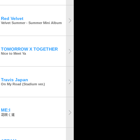
Red Velvet
Velvet Summer - Summer Mini Album
TOMORROW X TOGETHER
Nice to Meet Ya
Travis Japan
On My Road (Stadium ver.)
ME:I
花咲く道