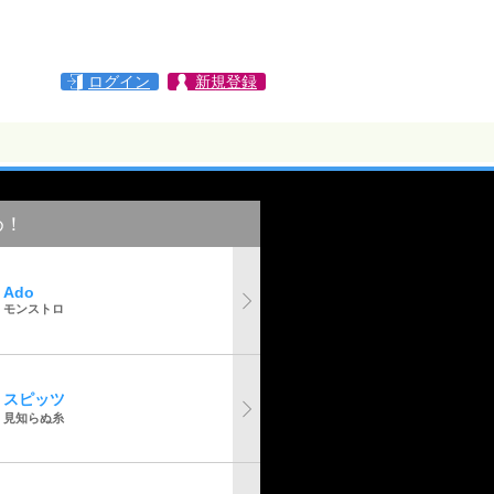
ログイン
新規登録
め！
Ado
モンストロ
スピッツ
見知らぬ糸