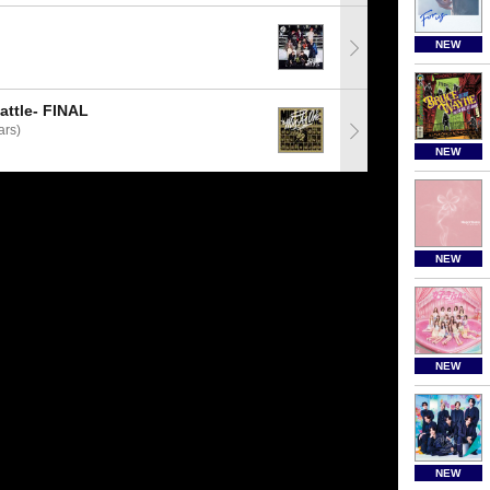
NEW
tle- FINAL
rs)
NEW
NEW
NEW
NEW