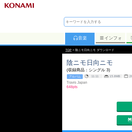
音楽
インフォ
TOP
> 陰ニモ日向ニモ ダウンロード
陰ニモ日向ニモ
(収録商品：シングル 3)
11:11
15.8MB
2
アルバム
Travis Japan
648pts