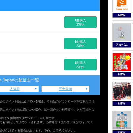
NEW
1曲購入
239pt
1曲購入
アルバム
239pt
1曲購入
239pt
NEW
vis Japanの配信曲一覧
人気順
五十音順
品のポイント数に足りている場合、本商品のダウンロードがご利用頂け
NEW
品のポイント数に満たない場合、単一課金をご利用頂くことが可能とな
9回まで無期限でダウンロードが可能です。
でも1回としてカウントされます。必ず通信環境の良い場所で行ってく
提供が終了する場合があります。予め、ご了承ください。
NEW