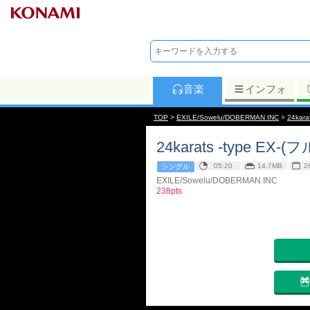
音楽
インフォ
TOP
>
EXILE/Sowelu/DOBERMAN INC
>
24kara
24karats -type EX-(フ
05:20
14.7MB
2
シングル
EXILE/Sowelu/DOBERMAN INC
238pts