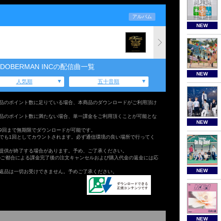
アルバム
NEW
lu/DOBERMAN INCの配信曲一覧
NEW
人気順
五十音順
品のポイント数に足りている場合、本商品のダウンロードがご利用頂け
品のポイント数に満たない場合、単一課金をご利用頂くことが可能とな
NEW
9回まで無期限でダウンロードが可能です。
でも1回としてカウントされます。必ず通信環境の良い場所で行ってく
提供が終了する場合があります。予め、ご了承ください。
のご都合による課金完了後の注文キャンセルおよび購入代金の返金には応
NEW
返品は一切お受けできません。予めご了承ください。
NEW