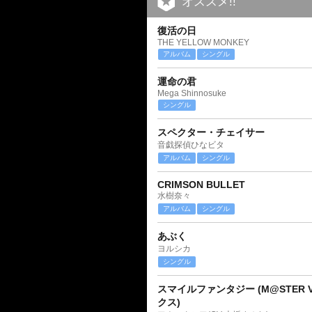
オススメ!!
復活の日
THE YELLOW MONKEY
アルバム
シングル
運命の君
Mega Shinnosuke
シングル
スペクター・チェイサー
音戯探偵ひなビタ
アルバム
シングル
CRIMSON BULLET
水樹奈々
アルバム
シングル
あぶく
ヨルシカ
シングル
スマイルファンタジー (M@STER V
クス)