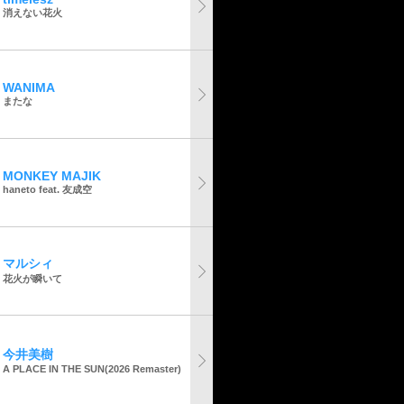
消えない花火
WANIMA
またな
MONKEY MAJIK
haneto feat. 友成空
マルシィ
花火が瞬いて
今井美樹
A PLACE IN THE SUN(2026 Remaster)