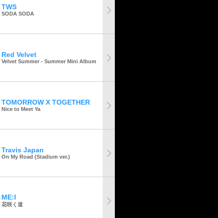
TWS
SODA SODA
Red Velvet
Velvet Summer - Summer Mini Album
TOMORROW X TOGETHER
Nice to Meet Ya
Travis Japan
On My Road (Stadium ver.)
ME:I
花咲く道