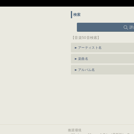
検索
詳
【音楽50音検索】
アーティスト名
楽曲名
アルバム名
推奨環境