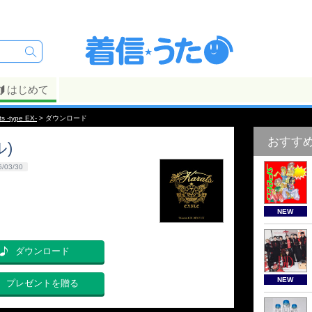
はじめて
ts -type EX-
> ダウンロード
おすす
ル)
6/03/30
NEW
ダウンロード
NEW
プレゼントを贈る