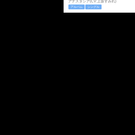
アナスタシア(CV:上坂すみれ)
アルバム
シングル