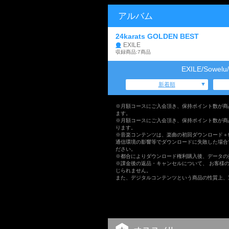
アルバム
24karats GOLDEN BEST
EXILE
収録商品:7商品
EXILE/Sowe
新着順
※月額コースにご入会頂き、保持ポイント数が商
ます。
※月額コースにご入会頂き、保持ポイント数が商
ります。
※音楽コンテンツは、楽曲の初回ダウンロード＋
通信環境の影響等でダウンロードに失敗した場合
ださい。
※都合によりダウンロード権利購入後、データの
※課金後の返品・キャンセルについて、 お客様
じられません。
また、デジタルコンテンツという商品の性質上、