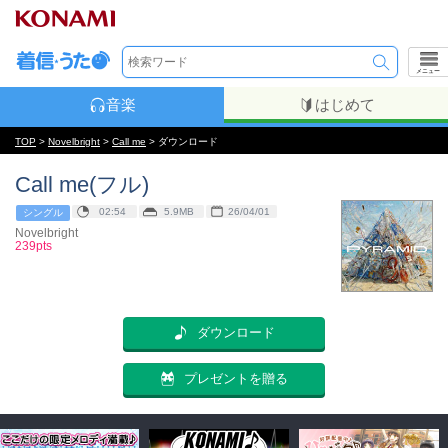
メニュー
音楽
はじめて
TOP
>
Novelbright
>
Call me
> ダウンロード
Call me(フル)
02:54
5.9MB
26/04/01
シングル
Novelbright
239pts
ダウンロード
プレゼントを贈る