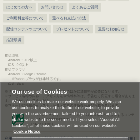
はじめての方へ
お問い合わせ
よくあるご質問
ご利用料金等について
選べるお支払い方法
配信コンテンツについて
プレゼントについて
重要なお知らせ
推奨環境
推奨環境
Android : 5.0.2以上
iOS : 9.0以上
推奨ブラウザ
Android : Google Chrome
※Yahoo!ブラウザは非対応です。
iOS : Safari
Our use of Cookies
サービスをご利用されるには、情報料のほかに通信料が必要になります。
サービス名称や内容、アクセス方法や情報料等は、予告なく変更する場合がありま
す。あらかじめご了承ください。
We use cookies to make our website work properly. We also
本ページに掲載のイラスト・写真・文章の無断複写及び転載を禁じます。
use cookies to analyze the traffic of our website, to provide
you with the advertisement tailored to your interest, and to li
このエルマークは、レコード会社・映像製作会社が提供するコンテ
nk our website to the social media. If you select “Accept All
ンツを示す登録商標です。
RIAJ00013011
Cookies”, all of these cookies will be used on our website.
Cookie Notice
利用規約
|
個人情報等保護方針
|
特定商取引法に基づく表記
|
ライセンス情報
|