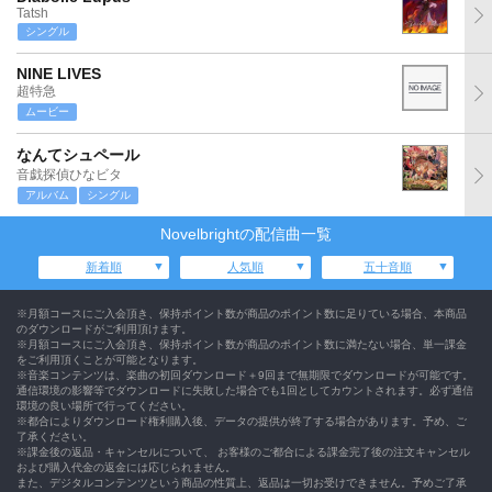
Tatsh
シングル
NINE LIVES
超特急
ムービー
なんてシュペール
音戯探偵ひなビタ
アルバム
シングル
Novelbrightの配信曲一覧
新着順
人気順
五十音順
※月額コースにご入会頂き、保持ポイント数が商品のポイント数に足りている場合、本商品
のダウンロードがご利用頂けます。
※月額コースにご入会頂き、保持ポイント数が商品のポイント数に満たない場合、単一課金
をご利用頂くことが可能となります。
※音楽コンテンツは、楽曲の初回ダウンロード＋9回まで無期限でダウンロードが可能です。
通信環境の影響等でダウンロードに失敗した場合でも1回としてカウントされます。必ず通信
環境の良い場所で行ってください。
※都合によりダウンロード権利購入後、データの提供が終了する場合があります。予め、ご
了承ください。
※課金後の返品・キャンセルについて、 お客様のご都合による課金完了後の注文キャンセル
および購入代金の返金には応じられません。
また、デジタルコンテンツという商品の性質上、返品は一切お受けできません。予めご了承