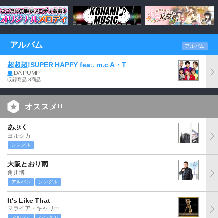
アルバム
アルバム
超超超!SUPER HAPPY feat. m.c.A・T
DA PUMP
収録商品:8商品
オススメ!!
あぶく
ヨルシカ
シングル
大阪とおり雨
角川博
アルバム
シングル
It's Like That
マライア・キャリー
アルバム
シングル