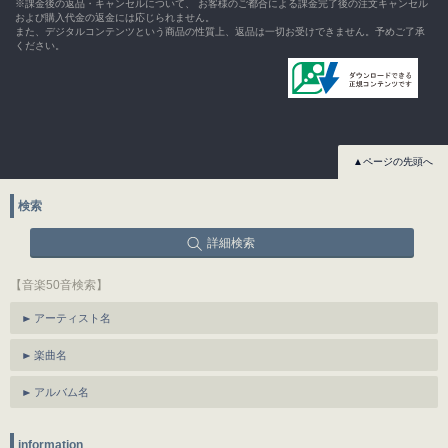
※課金後の返品・キャンセルについて、 お客様のご都合による課金完了後の注文キャンセル
および購入代金の返金には応じられません。
また、デジタルコンテンツという商品の性質上、返品は一切お受けできません。予めご了承
ください。
▲ページの先頭へ
検索
詳細検索
【音楽50音検索】
アーティスト名
楽曲名
アルバム名
information