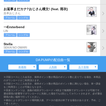
お返事まだカナ?おじさん構文! (feat. 雨衣)
吉本おじさん
アルバム
シングル
￢Ersterbend
LIN
アルバム
シングル
Stella
SEKAI NO OWARI
アルバム
シングル
DA PUMPの配信曲一覧
新着順
人気順
五十音順
※月額コースにご入会頂き、保持ポイント数が商品のポイント数に足りている場合、本商品
のダウンロードがご利用頂けます。
※月額コースにご入会頂き、保持ポイント数が商品のポイント数に満たない場合、単一課金
をご利用頂くことが可能となります。
※音楽コンテンツは、楽曲の初回ダウンロード＋9回まで無期限でダウンロードが可能です。
通信環境の影響等でダウンロードに失敗した場合でも1回としてカウントされます。必ず通信
環境の良い場所で行ってください。
※都合によりダウンロード権利購入後、データの提供が終了する場合があります。予め、ご
了承ください。