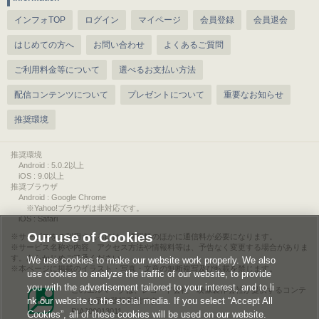
インフォTOP
ログイン
マイページ
会員登録
会員退会
はじめての方へ
お問い合わせ
よくあるご質問
ご利用料金等について
選べるお支払い方法
配信コンテンツについて
プレゼントについて
重要なお知らせ
推奨環境
推奨環境
Android : 5.0.2以上
iOS : 9.0以上
推奨ブラウザ
Android : Google Chrome
※Yahoo!ブラウザは非対応です。
iOS : Safari
Our use of Cookies
サービスをご利用されるには、情報料のほかに通信料が必要になります。
サービス名称や内容、アクセス方法や情報料等は、予告なく変更する場合がありま
す。あらかじめご了承ください。
We use cookies to make our website work properly. We also
本ページに掲載のイラスト・写真・文章の無断複写及び転載を禁じます。
use cookies to analyze the traffic of our website, to provide
you with the advertisement tailored to your interest, and to li
このエルマークは、レコード会社・映像製作会社が提供するコンテ
nk our website to the social media. If you select “Accept All
ンツを示す登録商標です。
RIAJ00013011
Cookies”, all of these cookies will be used on our website.