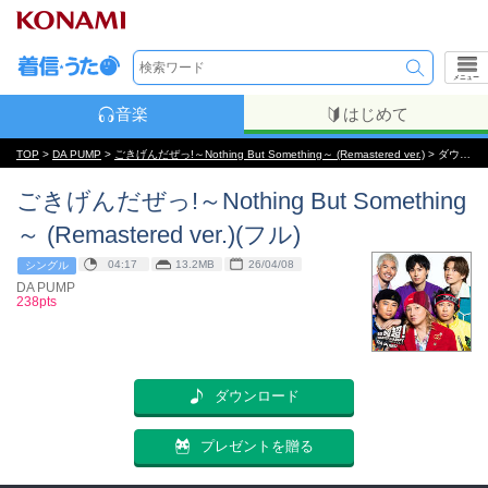
メニュー
音楽
はじめて
TOP
>
DA PUMP
>
ごきげんだぜっ!～Nothing But Something～ (Remastered ver.)
> ダウンロード
ごきげんだぜっ!～Nothing But Something
～ (Remastered ver.)(フル)
04:17
13.2MB
26/04/08
シングル
DA PUMP
238pts
ダウンロード
プレゼントを贈る